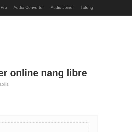
 Pro
Audio Converter
Audio Joiner
Tulong
er online nang libre
bilis