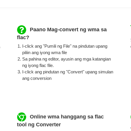
Paano Mag-convert ng wma sa
flac?
I-click ang "Pumili ng File" na pindutan upang
a
piliin ang iyong wma file
Sa pahina ng editor, ayusin ang mga katangian
ng iyong flac file.
I-click ang pindutan ng "Convert" upang simulan
ang conversion
Online wma hanggang sa flac
tool ng Converter