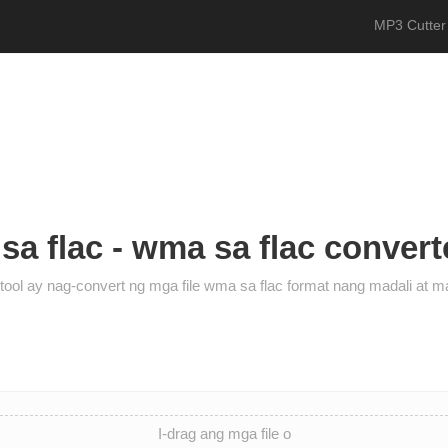
MP3 Cutter
a flac - wma sa flac convert
tool ay nag-convert ng mga file wma sa flac format nang madali at ma
I-drag ang mga file o