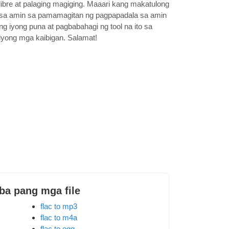
libre at palaging magiging. Maaari kang makatulong
sa amin sa pamamagitan ng pagpapadala sa amin
ng iyong puna at pagbabahagi ng tool na ito sa
iyong mga kaibigan. Salamat!
iba pang mga file
flac to mp3
flac to m4a
flac to ogg