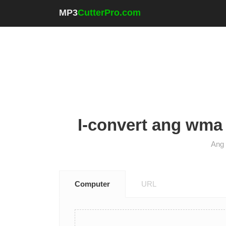
MP3
CutterPro.com
I-convert ang wma s
Ang 
Computer
URL