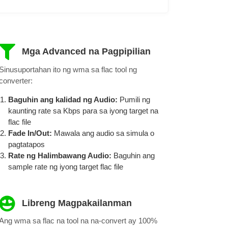
Mga Advanced na Pagpipilian
Sinusuportahan ito ng wma sa flac tool ng
converter:
Baguhin ang kalidad ng Audio:
Pumili ng
kaunting rate sa Kbps para sa iyong target na
flac file
Fade In/Out:
Mawala ang audio sa simula o
pagtatapos
Rate ng Halimbawang Audio:
Baguhin ang
sample rate ng iyong target flac file
Libreng Magpakailanman
Ang wma sa flac na tool na na-convert ay 100%