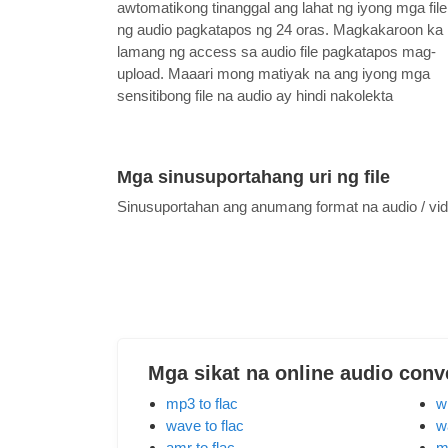
awtomatikong tinanggal ang lahat ng iyong mga file
ng audio pagkatapos ng 24 oras. Magkakaroon ka
lamang ng access sa audio file pagkatapos mag-
upload. Maaari mong matiyak na ang iyong mga
sensitibong file na audio ay hindi nakolekta
Mga sinusuportahang uri ng file
Sinusuportahan ang anumang format na audio / v
Mga sikat na online audio conv
mp3 to flac
w
wave to flac
w
amr to flac
m