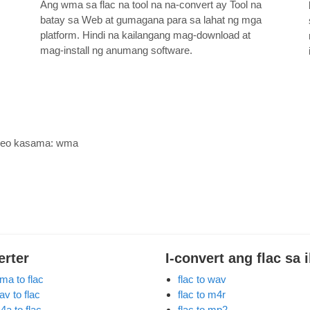
Ang wma sa flac na tool na na-convert ay Tool na
batay sa Web at gumagana para sa lahat ng mga
platform. Hindi na kailangang mag-download at
mag-install ng anumang software.
ideo kasama:
wma
erter
I-convert ang flac sa 
ma to flac
flac to wav
av to flac
flac to m4r
4a to flac
flac to mp2