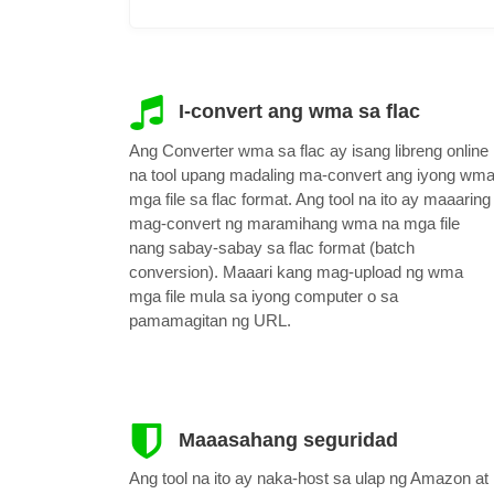
I-convert ang wma sa flac
Ang Converter wma sa flac ay isang libreng online
na tool upang madaling ma-convert ang iyong wm
mga file sa flac format. Ang tool na ito ay maaaring
mag-convert ng maramihang wma na mga file
nang sabay-sabay sa flac format (batch
conversion). Maaari kang mag-upload ng wma
mga file mula sa iyong computer o sa
pamamagitan ng URL.
Maaasahang seguridad
Ang tool na ito ay naka-host sa ulap ng Amazon at