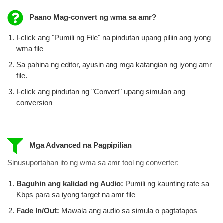
Paano Mag-convert ng wma sa amr?
I-click ang "Pumili ng File" na pindutan upang piliin ang iyong
wma file
Sa pahina ng editor, ayusin ang mga katangian ng iyong amr
file.
I-click ang pindutan ng "Convert" upang simulan ang
conversion
Mga Advanced na Pagpipilian
Sinusuportahan ito ng wma sa amr tool ng converter:
Baguhin ang kalidad ng Audio:
Pumili ng kaunting rate sa
Kbps para sa iyong target na amr file
Fade In/Out:
Mawala ang audio sa simula o pagtatapos