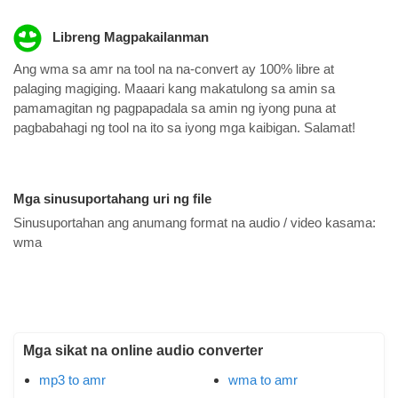
Libreng Magpakailanman
Ang wma sa amr na tool na na-convert ay 100% libre at
palaging magiging. Maaari kang makatulong sa amin sa
pamamagitan ng pagpapadala sa amin ng iyong puna at
pagbabahagi ng tool na ito sa iyong mga kaibigan. Salamat!
Mga sinusuportahang uri ng file
Sinusuportahan ang anumang format na audio / video kasama:
wma
Mga sikat na online audio converter
mp3 to amr
wma to amr