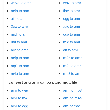
wave to amr
wav to amr
m4a to amr
flac to amr
aiff to amr
ogg to amr
3ga to amr
aac to amr
midi to amr
oga to amr
rmi to amr
mid to amr
aifc to amr
aif to amr
m4p to amr
m4b to amr
mp1 to amr
m4r to amr
m4a to amr
mp2 to amr
I-convert ang amr sa iba pang mga file
amr to wav
amr to mp3
amr to m4r
amr to m4a
amr to ogg
amr to flac