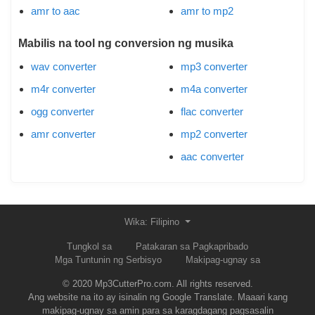
amr to aac
amr to mp2
Mabilis na tool ng conversion ng musika
wav converter
mp3 converter
m4r converter
m4a converter
ogg converter
flac converter
amr converter
mp2 converter
aac converter
Wika: Filipino
Tungkol sa
Patakaran sa Pagkapribado
Mga Tuntunin ng Serbisyo
Makipag-ugnay sa
© 2020 Mp3CutterPro.com. All rights reserved.
Ang website na ito ay isinalin ng Google Translate. Maaari kang
makipag-ugnay sa amin para sa karagdagang pagsasalin