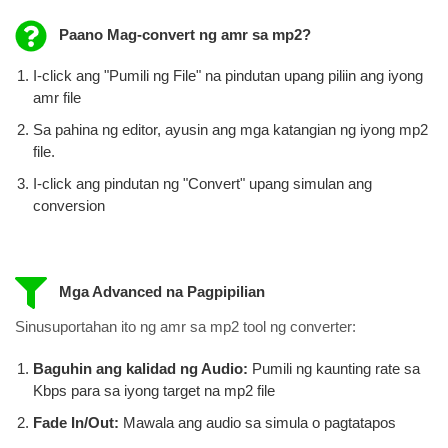
Paano Mag-convert ng amr sa mp2?
I-click ang "Pumili ng File" na pindutan upang piliin ang iyong
amr file
Sa pahina ng editor, ayusin ang mga katangian ng iyong mp2
file.
I-click ang pindutan ng "Convert" upang simulan ang
conversion
Mga Advanced na Pagpipilian
Sinusuportahan ito ng amr sa mp2 tool ng converter:
Baguhin ang kalidad ng Audio:
Pumili ng kaunting rate sa
Kbps para sa iyong target na mp2 file
Fade In/Out:
Mawala ang audio sa simula o pagtatapos