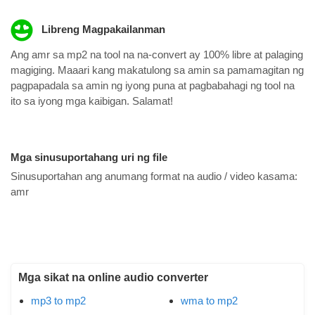
Libreng Magpakailanman
Ang amr sa mp2 na tool na na-convert ay 100% libre at palaging
magiging. Maaari kang makatulong sa amin sa pamamagitan ng
pagpapadala sa amin ng iyong puna at pagbabahagi ng tool na
ito sa iyong mga kaibigan. Salamat!
Mga sinusuportahang uri ng file
Sinusuportahan ang anumang format na audio / video kasama:
amr
Mga sikat na online audio converter
mp3 to mp2
wma to mp2