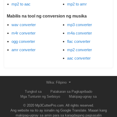
mp2 to aac
mp2 to amr
Mabilis na tool ng conversion ng musika
wav converter
mp3 converter
m4r converter
m4a converter
ogg converter
flac converter
amr converter
mp2 converter
aac converter
Wika: Filipino
Tungkol sa
Patakaran sa Pagkapribado
Mga Tuntunin ng Serbisyo
Makipag-ugnay sa
© 2020 Mp3CutterPro.com. All rights reserved.
Ang website na ito ay isinalin ng Google Translate. Maaari kang
makipag-ugnay sa amin para sa karagdagang pagsasalin