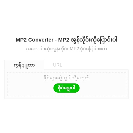
MP2 Converter - MP2 အွန်လိုင်းကိုပြောင်းပါ
အကောင်းဆုံးအွန်လိုင်း MP2 ဖိုင်ပြောင်းစက်
ကွန်ပျူတာ
URL
ဖိုင်များဆွဲယူပါသို့မဟုတ်
ဖိုင်ရွေးပါ