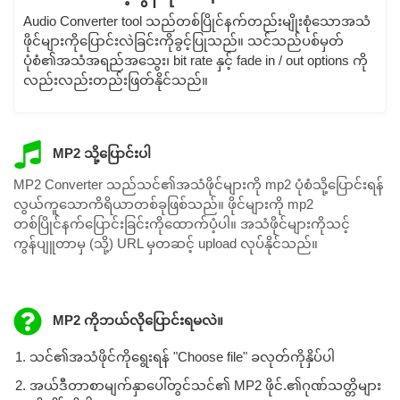
Audio Converter tool သည်တစ်ပြိုင်နက်တည်းမျိုးစုံသောအသံ
ဖိုင်များကိုပြောင်းလဲခြင်းကိုခွင့်ပြုသည်။ သင်သည်ပစ်မှတ်
ပုံစံ၏အသံအရည်အသွေး၊ bit rate နှင့် fade in / out options ကို
လည်းလည်းတည်းဖြတ်နိုင်သည်။
MP2 သို့ပြောင်းပါ
MP2 Converter သည်သင်၏အသံဖိုင်များကို mp2 ပုံစံသို့ပြောင်းရန်
လွယ်ကူသောကိရိယာတစ်ခုဖြစ်သည်။ ဖိုင်များကို mp2
တစ်ပြိုင်နက်ပြောင်းခြင်းကိုထောက်ပံ့ပါ။ အသံဖိုင်များကိုသင့်
ကွန်ပျူတာမှ (သို့) URL မှတဆင့် upload လုပ်နိုင်သည်။
MP2 ကိုဘယ်လိုပြောင်းရမလဲ။
သင်၏အသံဖိုင်ကိုရွေးရန် "Choose file" ခလုတ်ကိုနှိပ်ပါ
အယ်ဒီတာစာမျက်နှာပေါ်တွင်သင်၏ MP2 ဖိုင်.၏ဂုဏ်သတ္တိများ