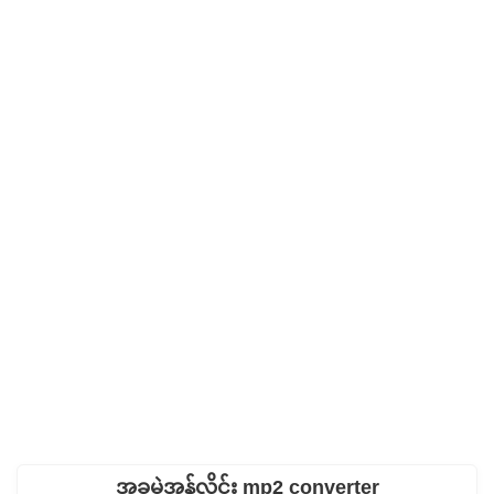
အခမဲ့အွန်လိုင်း mp2 converter