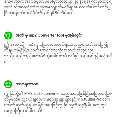
ဒီကိရိယာကိုအမေဇုံမိုးတိမ်ပေါ်မှာထားရှိပြီး ၂၄ နာရီအကြာမှာသင့်ရဲ့
အသံဖိုင်အားလုံးကိုအလိုအလျောက်ဖယ်ရှားပေးတယ်။ တင်တင်ပို့
ပြီးတဲ့နောက်အသံဖိုင်ကိုသင်ရရှိနိုင်လိမ့်မယ်။
အသံ မှ mp2 Converter tool မှအွန်လိုင်း
ဤ အသံ သို့ mp2 ကူးပြောင်းသောကိရိယာသည်ဝက်ဘ်အခြေပြု
ကိရိယာဖြစ်ပြီးပလက်ဖောင်းအားလုံးအတွက်အလုပ်လုပ်
သည်။.မည်သည့်ဆော့ဗ်ဝဲကိုဒေါင်းလုပ် လုပ်၍ တပ်ဆင်ရန်မလိုအပ်
ပါ။.
ထာဝရထာဝရ
ကျွန်ုပ်တို့၏ MP2 audio converter သည်အခမဲ့ဖြစ်ပြီးအမြဲတမ်းဖြစ်
လိမ့်မည်။ သူငယ်ချင်းများနှင့်ဆွေမျိုးများနှင့် Mp3CutterPro.com
ဝက်ဘ်ဆိုက်ကိုမျှဝေခြင်းအားဖြင့်ကျွန်ုပ်တို့ကိုကူညီပါ။ ကျေးဇူး
အများကြီးတင်ပါတယ်!