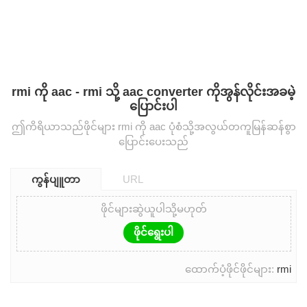
rmi ကို aac - rmi သို့ aac converter ကိုအွန်လိုင်းအခမဲ့
ပြောင်းပါ
ဤကိရိယာသည်ဖိုင်များ rmi ကို aac ပုံစံသို့အလွယ်တကူမြန်ဆန်စွာ
ပြောင်းပေးသည်
ကွန်ပျူတာ
URL
ဖိုင်များဆွဲယူပါသို့မဟုတ်
ဖိုင်ရွေးပါ
ထောက်ပံ့ဖိုင်ဖိုင်များ:
rmi