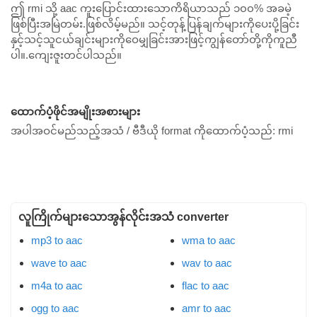
ဤ rmi သို့ aac ကူးပြောင်းထားသောကိရိယာသည် ၁၀၀% အခမဲ့
ဖြစ်ပြီးအမြဲတမ်း.ဖြစ်လိမ့်မည်။ သင့်တုန့်ပြန်ချက်များကိုပေးပို့ခြင်း
နှင့်သင့်သူငယ်ချင်းများကိုဝေမျှခြင်းအားဖြင့်ကျွန်တော်တို့ကိုကူညီ
ပါ။.ကျေးဇူးတင်ပါသည်။
ထောက်ပံ့ဖိုင်အမျိုးအစားများ
အပါအဝင်မည်သည့်အသံ / ဗီဒီယို format ကိုထောက်ပံ့သည်:
rmi
လူကြိုက်များသောအွန်လိုင်းအသံ converter
mp3 to aac
wma to aac
wave to aac
wav to aac
m4a to aac
flac to aac
ogg to aac
amr to aac