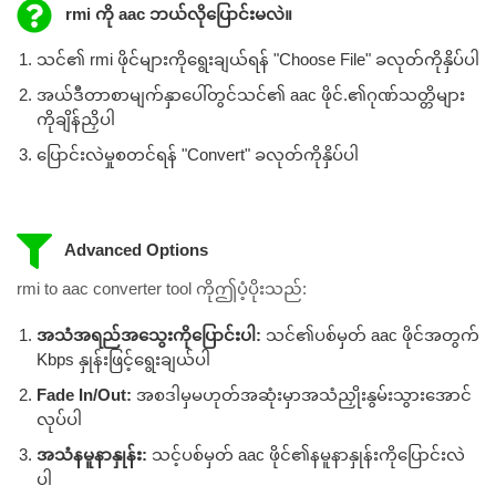
rmi ကို aac ဘယ်လိုပြောင်းမလဲ။
သင်၏ rmi ဖိုင်များကိုရွေးချယ်ရန် "Choose File" ခလုတ်ကိုနှိပ်ပါ
အယ်ဒီတာစာမျက်နှာပေါ်တွင်သင်၏ aac ဖိုင်.၏ဂုဏ်သတ္တိများ
ကိုချိန်ညှိပါ
ပြောင်းလဲမှုစတင်ရန် "Convert" ခလုတ်ကိုနှိပ်ပါ
Advanced Options
rmi to aac converter tool ကိုဤပံ့ပိုးသည်:
အသံအရည်အသွေးကိုပြောင်းပါ:
သင်၏ပစ်မှတ် aac ဖိုင်အတွက်
Kbps နှုန်းဖြင့်ရွေးချယ်ပါ
Fade In/Out:
အစဒါမှမဟုတ်အဆုံးမှာအသံညှိုးနွမ်းသွားအောင်
လုပ်ပါ
အသံနမူနာနှုန်း:
သင့်ပစ်မှတ် aac ဖိုင်၏နမူနာနှုန်းကိုပြောင်းလဲ
ပါ