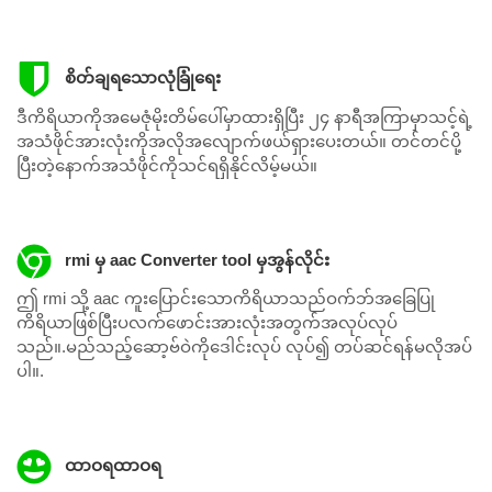
စိတ်ချရသောလုံခြုံရေး
ဒီကိရိယာကိုအမေဇုံမိုးတိမ်ပေါ်မှာထားရှိပြီး ၂၄ နာရီအကြာမှာသင့်ရဲ့
အသံဖိုင်အားလုံးကိုအလိုအလျောက်ဖယ်ရှားပေးတယ်။ တင်တင်ပို့
ပြီးတဲ့နောက်အသံဖိုင်ကိုသင်ရရှိနိုင်လိမ့်မယ်။
rmi မှ aac Converter tool မှအွန်လိုင်း
ဤ rmi သို့ aac ကူးပြောင်းသောကိရိယာသည်ဝက်ဘ်အခြေပြု
ကိရိယာဖြစ်ပြီးပလက်ဖောင်းအားလုံးအတွက်အလုပ်လုပ်
သည်။.မည်သည့်ဆော့ဗ်ဝဲကိုဒေါင်းလုပ် လုပ်၍ တပ်ဆင်ရန်မလိုအပ်
ပါ။.
ထာဝရထာဝရ