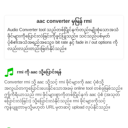
aac converter မှမြန် rmi
Audio Converter tool သည်တစ်ပြိုင်နက်တည်းမျိုးစုံသောအသံ
ဖိုင်များကိုပြောင်းလဲခြင်းကိုခွင့်ပြုသည်။ သင်သည်ပစ်မှတ်
ပုံစံ၏အသံအရည်အသွေး၊ bit rate နှင့် fade in / out options ကို
လည်းလည်းတည်းဖြတ်နိုင်သည်။
rmi ကို aac သို့ပြောင်းရန်
Converter rmi သို့ aac သို့သင့် rmi ဖိုင်များကို aac ပုံစံသို့
အလွယ်တကူပြောင်းပေးနိုင်သောအခမဲ့ online tool တစ်ခုဖြစ်သည်။
ဤကိရိယာသည် rmi ဖိုင်များစွာကိုတစ်ပြိုင်နက် aac ပုံစံ (အသုတ်
ပြောင်းလဲခြင်း) သို့ပြောင်းလဲနိုင်သည်။ rmi ဖိုင်များကိုသင့်
ကွန်ပျူတာမှသို့မဟုတ် URL မှတဆင့် upload လုပ်နိုင်သည်။