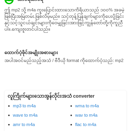
ဤ mp2 သို့ m4a ကူးပြောင်းထားသောကိရိယာသည် ၁၀၀% အခမဲ့
ဖြစ်ပြီးအမြဲတမ်း.ဖြစ်လိမ့်မည်။ သင့်တုန့်ပြန်ချက်များကိုပေးပို့ခြင်း
နှင့်သင့်သူငယ်ချင်းများကိုဝေမျှခြင်းအားဖြင့်ကျွန်တော်တို့ကိုကူညီ
ပါ။.ကျေးဇူးတင်ပါသည်။
ထောက်ပံ့ဖိုင်အမျိုးအစားများ
အပါအဝင်မည်သည့်အသံ / ဗီဒီယို format ကိုထောက်ပံ့သည်:
mp2
လူကြိုက်များသောအွန်လိုင်းအသံ converter
mp3 to m4a
wma to m4a
wave to m4a
wav to m4a
amr to m4a
flac to m4a