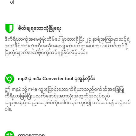
ပါ
စိတ်ချရသောလုံခြုံရေး
ဒီကိရိယာကိုအမေဇုံမိုးတိမ်ပေါ်မှာထားရှိပြီး ၂၄ နာရီအကြာမှာသင့်ရဲ့
အသံဖိုင်အားလုံးကိုအလိုအလျောက်ဖယ်ရှားပေးတယ်။ တင်တင်ပို့
ပြီးတဲ့နောက်အသံဖိုင်ကိုသင်ရရှိနိုင်လိမ့်မယ်။
mp2 မှ m4a Converter tool မှအွန်လိုင်း
ဤ mp2 သို့ m4a ကူးပြောင်းသောကိရိယာသည်ဝက်ဘ်အခြေပြု
ကိရိယာဖြစ်ပြီးပလက်ဖောင်းအားလုံးအတွက်အလုပ်လုပ်
သည်။.မည်သည့်ဆော့ဗ်ဝဲကိုဒေါင်းလုပ် လုပ်၍ တပ်ဆင်ရန်မလိုအပ်
ပါ။.
ထာဝရထာဝရ