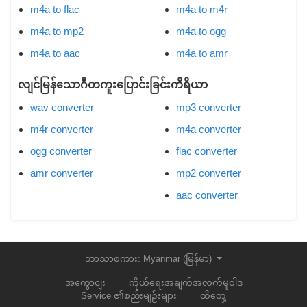
m4a to flac
m4a to m4r
m4a to mp2
m4a to ogg
m4a to aac
m4a to amr
လျင်မြန်သောဂီတကူးပြောင်းခြင်းကိရိယာ
wav converter
mp3 converter
m4r converter
m4a converter
ogg converter
flac converter
amr converter
mp2 converter
aac converter
ဘာသာစကား: Myanmar (မြန်မာ)
အကွောငျး
ကိုယ်ရေးအချက်အလက်မူဝါဒ
Service ၏စည်းမျဉ်းများ
ထိတှေ့