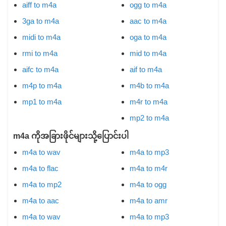
aiff to m4a
ogg to m4a
3ga to m4a
aac to m4a
midi to m4a
oga to m4a
rmi to m4a
mid to m4a
aifc to m4a
aif to m4a
m4p to m4a
m4b to m4a
mp1 to m4a
m4r to m4a
mp2 to m4a
m4a ကိုအခြားဖိုင်များသို့ပြောင်းပါ
m4a to wav
m4a to mp3
m4a to flac
m4a to m4r
m4a to mp2
m4a to ogg
m4a to aac
m4a to amr
m4a to wav
m4a to mp3