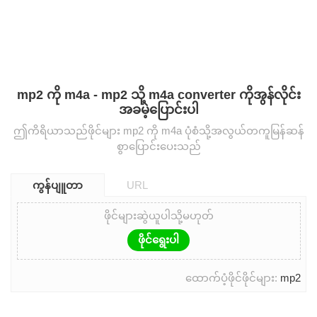
mp2 ကို m4a - mp2 သို့ m4a converter ကိုအွန်လိုင်း
အခမဲ့ပြောင်းပါ
ဤကိရိယာသည်ဖိုင်များ mp2 ကို m4a ပုံစံသို့အလွယ်တကူမြန်ဆန်
စွာပြောင်းပေးသည်
ကွန်ပျူတာ
URL
ဖိုင်များဆွဲယူပါသို့မဟုတ်
ဖိုင်ရွေးပါ
ထောက်ပံ့ဖိုင်ဖိုင်များ:
mp2