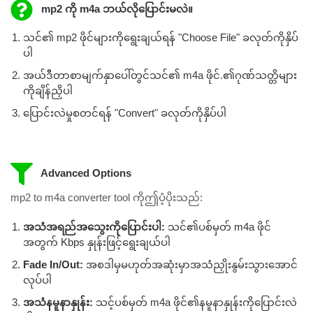
mp2 ကို m4a ဘယ်လိုပြောင်းမလဲ။
သင်၏ mp2 ဖိုင်များကိုရွေးချယ်ရန် "Choose File" ခလုတ်ကိုနှိပ်
ပါ
အယ်ဒီတာစာမျက်နှာပေါ်တွင်သင်၏ m4a ဖိုင်.၏ဂုဏ်သတ္တိများ
ကိုချိန်ညှိပါ
ပြောင်းလဲမှုစတင်ရန် "Convert" ခလုတ်ကိုနှိပ်ပါ
Advanced Options
mp2 to m4a converter tool ကိုဤပံ့ပိုးသည်:
အသံအရည်အသွေးကိုပြောင်းပါ:
သင်၏ပစ်မှတ် m4a ဖိုင်
အတွက် Kbps နှုန်းဖြင့်ရွေးချယ်ပါ
Fade In/Out:
အစဒါမှမဟုတ်အဆုံးမှာအသံညှိုးနွမ်းသွားအောင်
လုပ်ပါ
အသံနမူနာနှုန်း:
သင့်ပစ်မှတ် m4a ဖိုင်၏နမူနာနှုန်းကိုပြောင်းလဲ