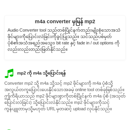
m4a converter မှမြန် mp2
Audio Converter tool သည်တစ်ပြိုင်နက်တည်းမျိုးစုံသောအသံ
ဖိုင်များကိုပြောင်းလဲခြင်းကိုခွင့်ပြုသည်။ သင်သည်ပစ်မှတ်
ပုံစံ၏အသံအရည်အသွေး၊ bit rate နှင့် fade in / out options ကို
လည်းလည်းတည်းဖြတ်နိုင်သည်။
mp2 ကို m4a သို့ပြောင်းရန်
Converter mp2 သို့ m4a သို့သင့် mp2 ဖိုင်များကို m4a ပုံစံသို့
အလွယ်တကူပြောင်းပေးနိုင်သောအခမဲ့ online tool တစ်ခုဖြစ်သည်။
ဤကိရိယာသည် mp2 ဖိုင်များစွာကိုတစ်ပြိုင်နက် m4a ပုံစံ (အသုတ်
ပြောင်းလဲခြင်း) သို့ပြောင်းလဲနိုင်သည်။ mp2 ဖိုင်များကိုသင့်
ကွန်ပျူတာမှသို့မဟုတ် URL မှတဆင့် upload လုပ်နိုင်သည်။