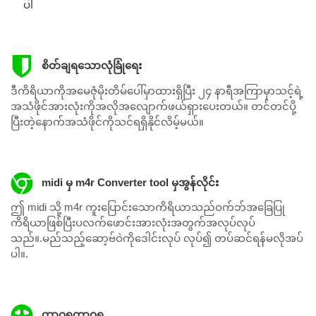
ပါ
စိတ်ချရသောလုံခြုံရေး
ဒီကိရိယာကိုအမေဇုံမိုးတိမ်ပေါ်မှာထားရှိပြီး ၂၄ နာရီအကြာမှာသင့်ရဲ့
အသံဖိုင်အားလုံးကိုအလိုအလျောက်ဖယ်ရှားပေးတယ်။ တင်တင်ပို့
ပြီးတဲ့နောက်အသံဖိုင်ကိုသင်ရရှိနိုင်လိမ့်မယ်။
midi မှ m4r Converter tool မှအွန်လိုင်း
ဤ midi သို့ m4r ကူးပြောင်းသောကိရိယာသည်ဝက်ဘ်အခြေပြု
ကိရိယာဖြစ်ပြီးပလက်ဖောင်းအားလုံးအတွက်အလုပ်လုပ်
သည်။.မည်သည့်ဆော့ဗ်ဝဲကိုဒေါင်းလုပ် လုပ်၍ တပ်ဆင်ရန်မလိုအပ်
ပါ။.
ထာဝရထာဝရ