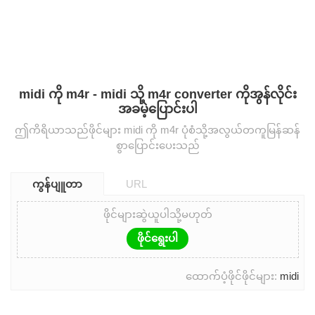
midi ကို m4r - midi သို့ m4r converter ကိုအွန်လိုင်း
အခမဲ့ပြောင်းပါ
ဤကိရိယာသည်ဖိုင်များ midi ကို m4r ပုံစံသို့အလွယ်တကူမြန်ဆန်
စွာပြောင်းပေးသည်
ကွန်ပျူတာ
URL
ဖိုင်များဆွဲယူပါသို့မဟုတ်
ဖိုင်ရွေးပါ
ထောက်ပံ့ဖိုင်ဖိုင်များ:
midi