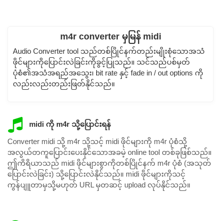
m4r converter မှမြန် midi
Audio Converter tool သည်တစ်ပြိုင်နက်တည်းမျိုးစုံသောအသံ
ဖိုင်များကိုပြောင်းလဲခြင်းကိုခွင့်ပြုသည်။ သင်သည်ပစ်မှတ်
ပုံစံ၏အသံအရည်အသွေး၊ bit rate နှင့် fade in / out options ကို
လည်းလည်းတည်းဖြတ်နိုင်သည်။
midi ကို m4r သို့ပြောင်းရန်
Converter midi သို့ m4r သို့သင့် midi ဖိုင်များကို m4r ပုံစံသို့
အလွယ်တကူပြောင်းပေးနိုင်သောအခမဲ့ online tool တစ်ခုဖြစ်သည်။
ဤကိရိယာသည် midi ဖိုင်များစွာကိုတစ်ပြိုင်နက် m4r ပုံစံ (အသုတ်
ပြောင်းလဲခြင်း) သို့ပြောင်းလဲနိုင်သည်။ midi ဖိုင်များကိုသင့်
ကွန်ပျူတာမှသို့မဟုတ် URL မှတဆင့် upload လုပ်နိုင်သည်။