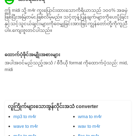
ဤ midi သို့ m4r ကူးပြောင်းထားသောကိရိယာသည် ၁၀၀% အခမဲ့
ဖြစ်ပြီးအမြဲတမ်း.ဖြစ်လိမ့်မည်။ သင့်တုန့်ပြန်ချက်များကိုပေးပို့ခြင်း
နှင့်သင့်သူငယ်ချင်းများကိုဝေမျှခြင်းအားဖြင့်ကျွန်တော်တို့ကိုကူညီ
ပါ။.ကျေးဇူးတင်ပါသည်။
ထောက်ပံ့ဖိုင်အမျိုးအစားများ
အပါအဝင်မည်သည့်အသံ / ဗီဒီယို format ကိုထောက်ပံ့သည်:
mid,
midi
လူကြိုက်များသောအွန်လိုင်းအသံ converter
mp3 to m4r
wma to m4r
wave to m4r
wav to m4r
m4a to m4r
flac to m4r