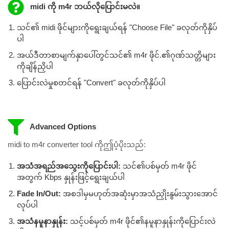
midi ကို m4r ဘယ်လိုပြောင်းမလဲ။
သင်၏ midi ဖိုင်များကိုရွေးချယ်ရန် "Choose File" ခလုတ်ကိုနှိပ်
ပါ
အယ်ဒီတာစာမျက်နှာပေါ်တွင်သင်၏ m4r ဖိုင်.၏ဂုဏ်သတ္တိများ
ကိုချိန်ညှိပါ
ပြောင်းလဲမှုစတင်ရန် "Convert" ခလုတ်ကိုနှိပ်ပါ
Advanced Options
midi to m4r converter tool ကိုဤပံ့ပိုးသည်:
အသံအရည်အသွေးကိုပြောင်းပါ:
သင်၏ပစ်မှတ် m4r ဖိုင်
အတွက် Kbps နှုန်းဖြင့်ရွေးချယ်ပါ
Fade In/Out:
အစဒါမှမဟုတ်အဆုံးမှာအသံညှိုးနွမ်းသွားအောင်
လုပ်ပါ
အသံနမူနာနှုန်း:
သင့်ပစ်မှတ် m4r ဖိုင်၏နမူနာနှုန်းကိုပြောင်းလဲ