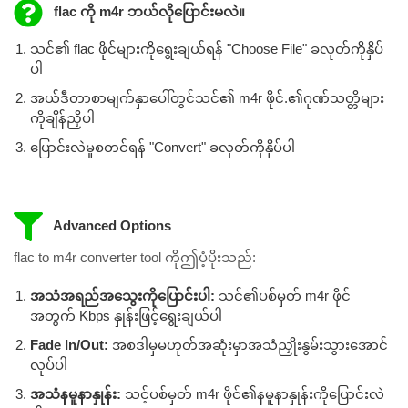
flac ကို m4r ဘယ်လိုပြောင်းမလဲ။
သင်၏ flac ဖိုင်များကိုရွေးချယ်ရန် "Choose File" ခလုတ်ကိုနှိပ်
ပါ
အယ်ဒီတာစာမျက်နှာပေါ်တွင်သင်၏ m4r ဖိုင်.၏ဂုဏ်သတ္တိများ
ကိုချိန်ညှိပါ
ပြောင်းလဲမှုစတင်ရန် "Convert" ခလုတ်ကိုနှိပ်ပါ
Advanced Options
flac to m4r converter tool ကိုဤပံ့ပိုးသည်:
အသံအရည်အသွေးကိုပြောင်းပါ:
သင်၏ပစ်မှတ် m4r ဖိုင်
အတွက် Kbps နှုန်းဖြင့်ရွေးချယ်ပါ
Fade In/Out:
အစဒါမှမဟုတ်အဆုံးမှာအသံညှိုးနွမ်းသွားအောင်
လုပ်ပါ
အသံနမူနာနှုန်း:
သင့်ပစ်မှတ် m4r ဖိုင်၏နမူနာနှုန်းကိုပြောင်းလဲ