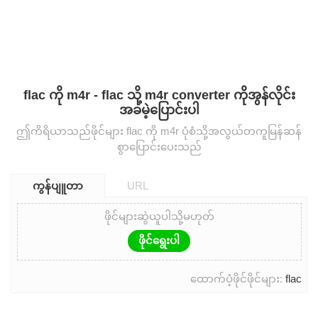
flac ကို m4r - flac သို့ m4r converter ကိုအွန်လိုင်း
အခမဲ့ပြောင်းပါ
ဤကိရိယာသည်ဖိုင်များ flac ကို m4r ပုံစံသို့အလွယ်တကူမြန်ဆန်
စွာပြောင်းပေးသည်
ကွန်ပျူတာ
URL
ဖိုင်များဆွဲယူပါသို့မဟုတ်
ဖိုင်ရွေးပါ
ထောက်ပံ့ဖိုင်ဖိုင်များ:
flac