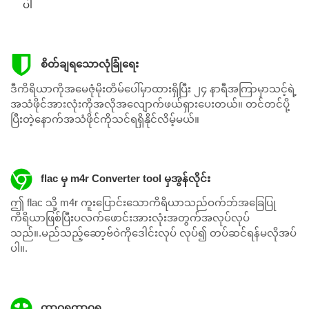
ပါ
စိတ်ချရသောလုံခြုံရေး
ဒီကိရိယာကိုအမေဇုံမိုးတိမ်ပေါ်မှာထားရှိပြီး ၂၄ နာရီအကြာမှာသင့်ရဲ့
အသံဖိုင်အားလုံးကိုအလိုအလျောက်ဖယ်ရှားပေးတယ်။ တင်တင်ပို့
ပြီးတဲ့နောက်အသံဖိုင်ကိုသင်ရရှိနိုင်လိမ့်မယ်။
flac မှ m4r Converter tool မှအွန်လိုင်း
ဤ flac သို့ m4r ကူးပြောင်းသောကိရိယာသည်ဝက်ဘ်အခြေပြု
ကိရိယာဖြစ်ပြီးပလက်ဖောင်းအားလုံးအတွက်အလုပ်လုပ်
သည်။.မည်သည့်ဆော့ဗ်ဝဲကိုဒေါင်းလုပ် လုပ်၍ တပ်ဆင်ရန်မလိုအပ်
ပါ။.
ထာဝရထာဝရ