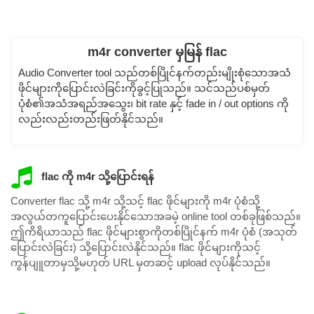
m4r converter မှမြန် flac
Audio Converter tool သည်တစ်ပြိုင်နက်တည်းမျိုးစုံသောအသံ
ဖိုင်များကိုပြောင်းလဲခြင်းကိုခွင့်ပြုသည်။ သင်သည်ပစ်မှတ်
ပုံစံ၏အသံအရည်အသွေး၊ bit rate နှင့် fade in / out options ကို
လည်းလည်းတည်းဖြတ်နိုင်သည်။
flac ကို m4r သို့ပြောင်းရန်
Converter flac သို့ m4r သို့သင့် flac ဖိုင်များကို m4r ပုံစံသို့
အလွယ်တကူပြောင်းပေးနိုင်သောအခမဲ့ online tool တစ်ခုဖြစ်သည်။
ဤကိရိယာသည် flac ဖိုင်များစွာကိုတစ်ပြိုင်နက် m4r ပုံစံ (အသုတ်
ပြောင်းလဲခြင်း) သို့ပြောင်းလဲနိုင်သည်။ flac ဖိုင်များကိုသင့်
ကွန်ပျူတာမှသို့မဟုတ် URL မှတဆင့် upload လုပ်နိုင်သည်။