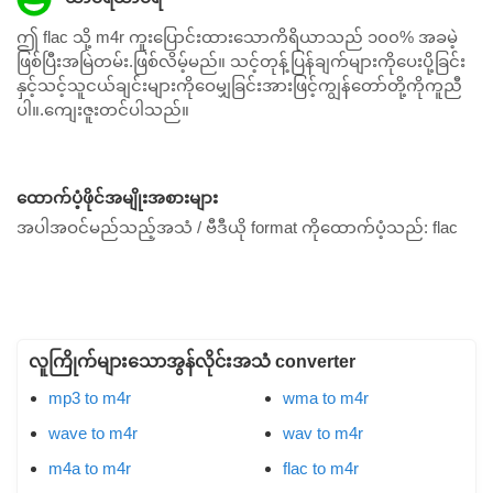
ဤ flac သို့ m4r ကူးပြောင်းထားသောကိရိယာသည် ၁၀၀% အခမဲ့
ဖြစ်ပြီးအမြဲတမ်း.ဖြစ်လိမ့်မည်။ သင့်တုန့်ပြန်ချက်များကိုပေးပို့ခြင်း
နှင့်သင့်သူငယ်ချင်းများကိုဝေမျှခြင်းအားဖြင့်ကျွန်တော်တို့ကိုကူညီ
ပါ။.ကျေးဇူးတင်ပါသည်။
ထောက်ပံ့ဖိုင်အမျိုးအစားများ
အပါအဝင်မည်သည့်အသံ / ဗီဒီယို format ကိုထောက်ပံ့သည်:
flac
လူကြိုက်များသောအွန်လိုင်းအသံ converter
mp3 to m4r
wma to m4r
wave to m4r
wav to m4r
m4a to m4r
flac to m4r