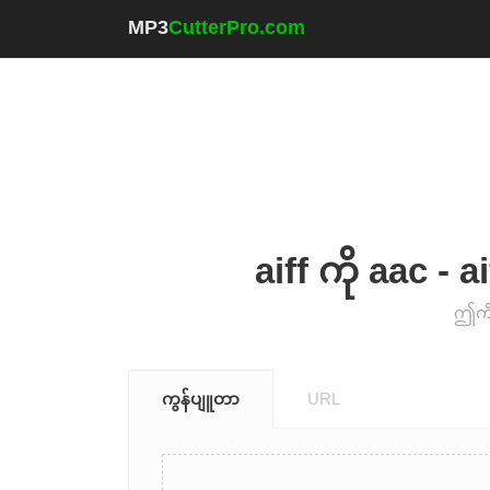
MP3
CutterPro.com
aiff ကို aac - a
ဤကိရ
ကွန်ပျူတာ
URL