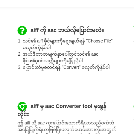
aiff ကို aac ဘယ်လိုပြောင်းမလဲ။
သင်၏ aiff ဖိုင်များကိုရွေးချယ်ရန် "Choose File"
ခလုတ်ကိုနှိပ်ပါ
အယ်ဒီတာစာမျက်နှာပေါ်တွင်သင်၏ aac
ဖိုင်.၏ဂုဏ်သတ္တိများကိုချိန်ညှိပါ
ပြောင်းလဲမှုစတင်ရန် "Convert" ခလုတ်ကိုနှိပ်ပါ
aiff မှ aac Converter tool မှအွန်
လိုင်း
ဤ aiff သို့ aac ကူးပြောင်းသောကိရိယာသည်ဝက်ဘ်
အခြေပြုကိရိယာဖြစ်ပြီးပလက်ဖောင်းအားလုံးအတွက်