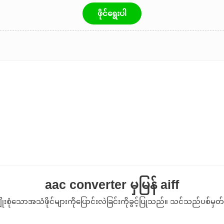
ဖိုင်ရွေးပါ
aac converter မှမြန် aiff
းစုံသောအသံဖိုင်များကိုပြောင်းလဲခြင်းကိုခွင့်ပြုသည်။ သင်သည်ပစ်မှတ်ပ