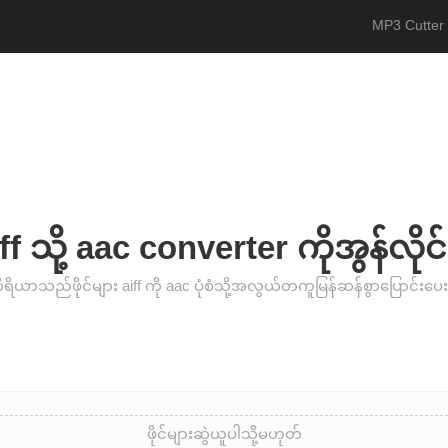
MP3 Cutter
iff သို့ aac converter ကိုအွန်လို
ိယာသည်ဖိုင်များ aiff ကို aac ပုံစံသို့အလွယ်တကူမြန်ဆန်စွာပြောင်းပ
ဖိုင်များဆွဲယူပါသို့မဟုတ်