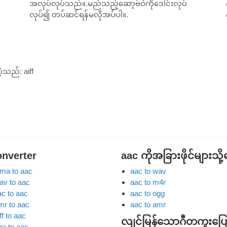
အလုပ်လုပ်သည်။.မည်သည့်ဆော့ဗ်ဝဲကိုဒေါင်းလုပ်
လုပ်၍ တပ်ဆင်ရန်မလိုအပ်ပါ။.
ပံ့သည်:
aiff
onverter
aac ကိုအခြားဖိုင်များသို့
ma to aac
aac to wav
av to aac
aac to m4r
ac to aac
aac to ogg
mr to aac
aac to amr
ff to aac
လျင်မြန်သောဂီတကူးပြော
ga to aac