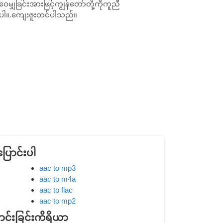
ဝေမျှခြင်းအားဖြင့်ကျွန်တော်တို့ကိုကူညီ
ပါ။.ကျေးဇူးတင်ပါသည်။
ပြောင်းပါ
aac to mp3
aac to m4a
aac to flac
aac to mp2
င်းခြင်းကိရိယာ