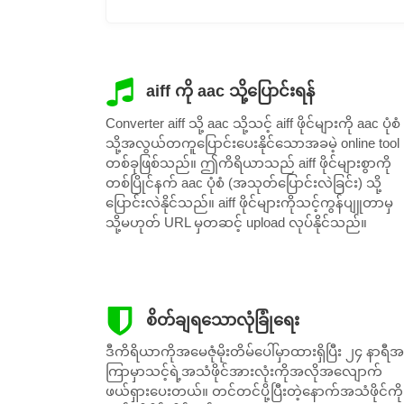
aiff ကို aac သို့ပြောင်းရန်
Converter aiff သို့ aac သို့သင့် aiff ဖိုင်များကို aac ပုံစံ
သို့အလွယ်တကူပြောင်းပေးနိုင်သောအခမဲ့ online tool
တစ်ခုဖြစ်သည်။ ဤကိရိယာသည် aiff ဖိုင်များစွာကို
တစ်ပြိုင်နက် aac ပုံစံ (အသုတ်ပြောင်းလဲခြင်း) သို့
ပြောင်းလဲနိုင်သည်။ aiff ဖိုင်များကိုသင့်ကွန်ပျူတာမှ
သို့မဟုတ် URL မှတဆင့် upload လုပ်နိုင်သည်။
စိတ်ချရသောလုံခြုံရေး
ဒီကိရိယာကိုအမေဇုံမိုးတိမ်ပေါ်မှာထားရှိပြီး ၂၄ နာရီအ
ကြာမှာသင့်ရဲ့အသံဖိုင်အားလုံးကိုအလိုအလျောက်
ဖယ်ရှားပေးတယ်။ တင်တင်ပို့ပြီးတဲ့နောက်အသံဖိုင်ကို