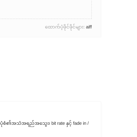
ထောက်ပံ့ဖိုင်ဖိုင်များ:
aiff
ုံစံ၏အသံအရည်အသွေး၊ bit rate နှင့် fade in /