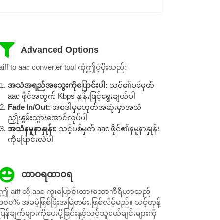
Advanced Options
aiff to aac converter tool ကိုဤပံ့ပိုးသည်:
အသံအရည်အသွေးကိုပြောင်းပါ:
သင်၏ပစ်မှတ်
aac ဖိုင်အတွက် Kbps နှုန်းဖြင့်ရွေးချယ်ပါ
Fade In/Out:
အစဒါမှမဟုတ်အဆုံးမှာအသံ
ညှိုးနွမ်းသွားအောင်လုပ်ပါ
အသံနမူနာနှုန်း:
သင့်ပစ်မှတ် aac ဖိုင်၏နမူနာနှုန်း
ကိုပြောင်းလဲပါ
ထာဝရထာဝရ
ဤ aiff သို့ aac ကူးပြောင်းထားသောကိရိယာသည်
၁၀၀% အခမဲ့ဖြစ်ပြီးအမြဲတမ်း.ဖြစ်လိမ့်မည်။ သင့်တုန့်
ပြန်ချက်များကိုပေးပို့ခြင်းနှင့်သင့်သူငယ်ချင်းများကို