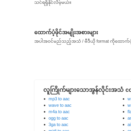
သင်ရရှိနိုင်လိမ့်မယ်။
ထောက်ပံ့ဖိုင်အမျိုးအစားများ
အပါအဝင်မည်သည့်အသံ / ဗီဒီယို format ကိုထောက်
လူကြိုက်များသောအွန်လိုင်းအသံ c
mp3 to aac
w
wave to aac
w
m4a to aac
fl
ogg to aac
a
3ga to aac
ai
midi to aac
o