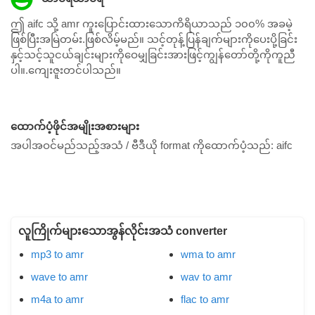
ဤ aifc သို့ amr ကူးပြောင်းထားသောကိရိယာသည် ၁၀၀% အခမဲ့
ဖြစ်ပြီးအမြဲတမ်း.ဖြစ်လိမ့်မည်။ သင့်တုန့်ပြန်ချက်များကိုပေးပို့ခြင်း
နှင့်သင့်သူငယ်ချင်းများကိုဝေမျှခြင်းအားဖြင့်ကျွန်တော်တို့ကိုကူညီ
ပါ။.ကျေးဇူးတင်ပါသည်။
ထောက်ပံ့ဖိုင်အမျိုးအစားများ
အပါအဝင်မည်သည့်အသံ / ဗီဒီယို format ကိုထောက်ပံ့သည်:
aifc
လူကြိုက်များသောအွန်လိုင်းအသံ converter
mp3 to amr
wma to amr
wave to amr
wav to amr
m4a to amr
flac to amr