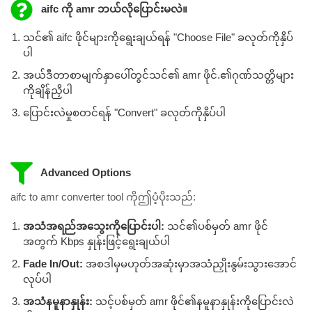
aifc ကို amr ဘယ်လိုပြောင်းမလဲ။
သင်၏ aifc ဖိုင်များကိုရွေးချယ်ရန် "Choose File" ခလုတ်ကိုနှိပ်
ပါ
အယ်ဒီတာစာမျက်နှာပေါ်တွင်သင်၏ amr ဖိုင်.၏ဂုဏ်သတ္တိများ
ကိုချိန်ညှိပါ
ပြောင်းလဲမှုစတင်ရန် "Convert" ခလုတ်ကိုနှိပ်ပါ
Advanced Options
aifc to amr converter tool ကိုဤပံ့ပိုးသည်:
အသံအရည်အသွေးကိုပြောင်းပါ:
သင်၏ပစ်မှတ် amr ဖိုင်
အတွက် Kbps နှုန်းဖြင့်ရွေးချယ်ပါ
Fade In/Out:
အစဒါမှမဟုတ်အဆုံးမှာအသံညှိုးနွမ်းသွားအောင်
လုပ်ပါ
အသံနမူနာနှုန်း:
သင့်ပစ်မှတ် amr ဖိုင်၏နမူနာနှုန်းကိုပြောင်းလဲ