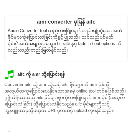
amr converter မှမြန် aifc
Audio Converter tool သည်တစ်ပြိုင်နက်တည်းမျိုးစုံသောအသံ
ဖိုင်များကိုပြောင်းလဲခြင်းကိုခွင့်ပြုသည်။ သင်သည်ပစ်မှတ်
ပုံစံ၏အသံအရည်အသွေး၊ bit rate နှင့် fade in / out options ကို
လည်းလည်းတည်းဖြတ်နိုင်သည်။
aifc ကို amr သို့ပြောင်းရန်
Converter aifc သို့ amr သို့သင့် aifc ဖိုင်များကို amr ပုံစံသို့
အလွယ်တကူပြောင်းပေးနိုင်သောအခမဲ့ online tool တစ်ခုဖြစ်သည်။
ဤကိရိယာသည် aifc ဖိုင်များစွာကိုတစ်ပြိုင်နက် amr ပုံစံ (အသုတ်
ပြောင်းလဲခြင်း) သို့ပြောင်းလဲနိုင်သည်။ aifc ဖိုင်များကိုသင့်
ကွန်ပျူတာမှသို့မဟုတ် URL မှတဆင့် upload လုပ်နိုင်သည်။