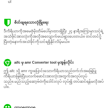
ပါ
စိတ်ချရသောလုံခြုံရေး
ဒီကိရိယာကိုအမေဇုံမိုးတိမ်ပေါ်မှာထားရှိပြီး ၂၄ နာရီအကြာမှာသင့်ရဲ့
အသံဖိုင်အားလုံးကိုအလိုအလျောက်ဖယ်ရှားပေးတယ်။ တင်တင်ပို့
ပြီးတဲ့နောက်အသံဖိုင်ကိုသင်ရရှိနိုင်လိမ့်မယ်။
aifc မှ amr Converter tool မှအွန်လိုင်း
ဤ aifc သို့ amr ကူးပြောင်းသောကိရိယာသည်ဝက်ဘ်အခြေပြု
ကိရိယာဖြစ်ပြီးပလက်ဖောင်းအားလုံးအတွက်အလုပ်လုပ်
သည်။.မည်သည့်ဆော့ဗ်ဝဲကိုဒေါင်းလုပ် လုပ်၍ တပ်ဆင်ရန်မလိုအပ်
ပါ။.
ထာဝရထာဝရ