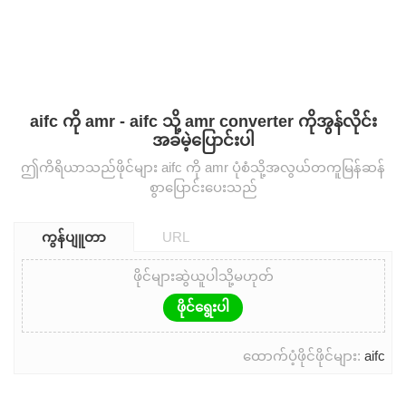
aifc ကို amr - aifc သို့ amr converter ကိုအွန်လိုင်း
အခမဲ့ပြောင်းပါ
ဤကိရိယာသည်ဖိုင်များ aifc ကို amr ပုံစံသို့အလွယ်တကူမြန်ဆန်
စွာပြောင်းပေးသည်
ကွန်ပျူတာ
URL
ဖိုင်များဆွဲယူပါသို့မဟုတ်
ဖိုင်ရွေးပါ
ထောက်ပံ့ဖိုင်ဖိုင်များ:
aifc