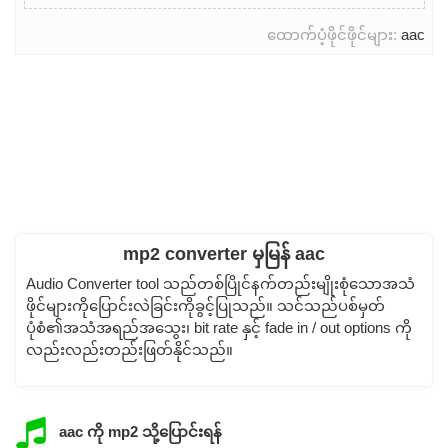
ထောက်ပံ့ဖိုင်ဖိုင်များ:
aac
mp2 converter မှမြန် aac
Audio Converter tool သည်တစ်ပြိုင်နက်တည်းမျိုးစုံသောအသံ
ဖိုင်များကိုပြောင်းလဲခြင်းကိုခွင့်ပြုသည်။ သင်သည်ပစ်မှတ်
ပုံစံ၏အသံအရည်အသွေး၊ bit rate နှင့် fade in / out options ကို
လည်းလည်းတည်းဖြတ်နိုင်သည်။
aac ကို mp2 သို့ပြောင်းရန်