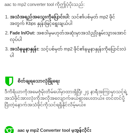
aac to mp2 converter tool ကိုဤပံ့ပိုးသည်:
အသံအရည်အသွေးကိုပြောင်းပါ:
သင်၏ပစ်မှတ် mp2 ဖိုင်
အတွက် Kbps နှုန်းဖြင့်ရွေးချယ်ပါ
Fade In/Out:
အစဒါမှမဟုတ်အဆုံးမှာအသံညှိုးနွမ်းသွားအောင်
လုပ်ပါ
အသံနမူနာနှုန်း:
သင့်ပစ်မှတ် mp2 ဖိုင်၏နမူနာနှုန်းကိုပြောင်းလဲ
ပါ
စိတ်ချရသောလုံခြုံရေး
ဒီကိရိယာကိုအမေဇုံမိုးတိမ်ပေါ်မှာထားရှိပြီး ၂၄ နာရီအကြာမှာသင့်ရဲ့
အသံဖိုင်အားလုံးကိုအလိုအလျောက်ဖယ်ရှားပေးတယ်။ တင်တင်ပို့
ပြီးတဲ့နောက်အသံဖိုင်ကိုသင်ရရှိနိုင်လိမ့်မယ်။
aac မှ mp2 Converter tool မှအွန်လိုင်း