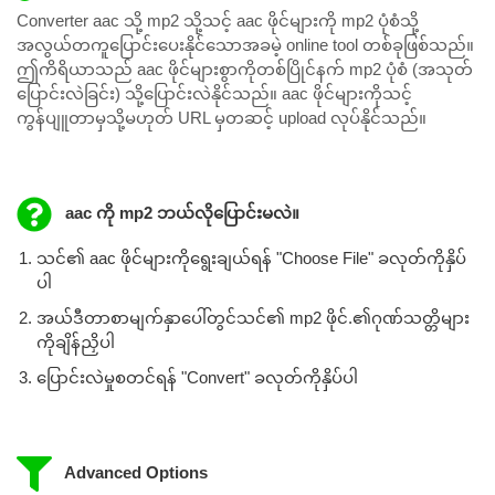
Converter aac သို့ mp2 သို့သင့် aac ဖိုင်များကို mp2 ပုံစံသို့
အလွယ်တကူပြောင်းပေးနိုင်သောအခမဲ့ online tool တစ်ခုဖြစ်သည်။
ဤကိရိယာသည် aac ဖိုင်များစွာကိုတစ်ပြိုင်နက် mp2 ပုံစံ (အသုတ်
ပြောင်းလဲခြင်း) သို့ပြောင်းလဲနိုင်သည်။ aac ဖိုင်များကိုသင့်
ကွန်ပျူတာမှသို့မဟုတ် URL မှတဆင့် upload လုပ်နိုင်သည်။
aac ကို mp2 ဘယ်လိုပြောင်းမလဲ။
သင်၏ aac ဖိုင်များကိုရွေးချယ်ရန် "Choose File" ခလုတ်ကိုနှိပ်
ပါ
အယ်ဒီတာစာမျက်နှာပေါ်တွင်သင်၏ mp2 ဖိုင်.၏ဂုဏ်သတ္တိများ
ကိုချိန်ညှိပါ
ပြောင်းလဲမှုစတင်ရန် "Convert" ခလုတ်ကိုနှိပ်ပါ
Advanced Options