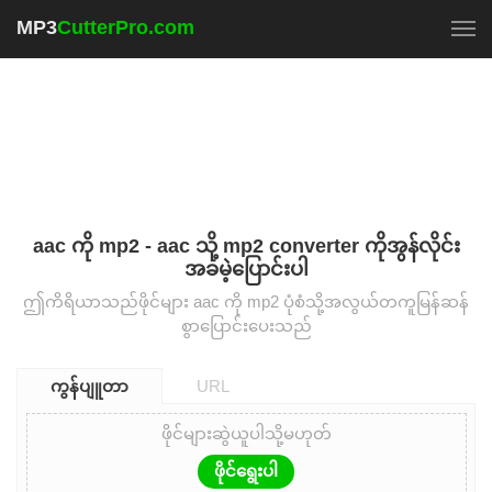
MP3
CutterPro.com
To
aac ကို mp2 - aac သို့ mp2 converter ကိုအွန်လိုင်း
အခမဲ့ပြောင်းပါ
ဤကိရိယာသည်ဖိုင်များ aac ကို mp2 ပုံစံသို့အလွယ်တကူမြန်ဆန်
စွာပြောင်းပေးသည်
ကွန်ပျူတာ
URL
ဖိုင်များဆွဲယူပါသို့မဟုတ်
ဖိုင်ရွေးပါ