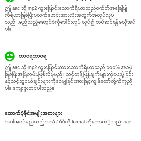
ဤ aac သို့ mp2 ကူးပြောင်းသောကိရိယာသည်ဝက်ဘ်အခြေပြု
ကိရိယာဖြစ်ပြီးပလက်ဖောင်းအားလုံးအတွက်အလုပ်လုပ်
သည်။.မည်သည့်ဆော့ဗ်ဝဲကိုဒေါင်းလုပ် လုပ်၍ တပ်ဆင်ရန်မလိုအပ်
ပါ။.
ထာဝရထာဝရ
ဤ aac သို့ mp2 ကူးပြောင်းထားသောကိရိယာသည် ၁၀၀% အခမဲ့
ဖြစ်ပြီးအမြဲတမ်း.ဖြစ်လိမ့်မည်။ သင့်တုန့်ပြန်ချက်များကိုပေးပို့ခြင်း
နှင့်သင့်သူငယ်ချင်းများကိုဝေမျှခြင်းအားဖြင့်ကျွန်တော်တို့ကိုကူညီ
ပါ။.ကျေးဇူးတင်ပါသည်။
ထောက်ပံ့ဖိုင်အမျိုးအစားများ
အပါအဝင်မည်သည့်အသံ / ဗီဒီယို format ကိုထောက်ပံ့သည်:
aac