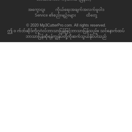
အကွောငျး
ကိုယ်ရေးအချက်အလက်မူဝါဒ
Service ၏စည်းမျဉ်းများ
ထိတှေ့
© 2020 Mp3CutterPro.com. All rights reserved.
ဤ ၀ က်ဘ်ဆိုဒ်ကိုဂူဂဲလ်ဘာသာပြန်ဖြင့်ဘာသာပြန်သည်။ သင်နောက်ထပ်
ဘာသာပြန်ဆိုရန်ကျွန်ုပ်တို့ကိုဆက်သွယ်နိုင်ပါသည်