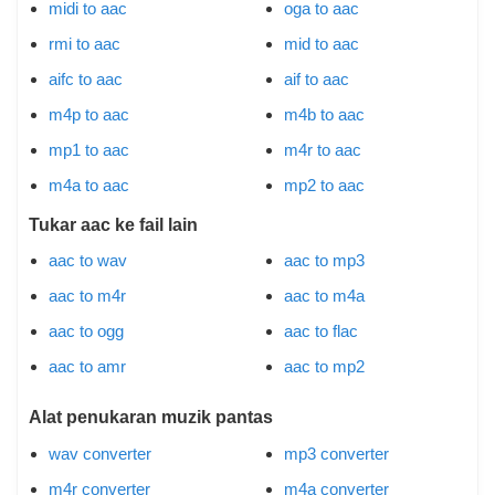
midi to aac
oga to aac
rmi to aac
mid to aac
aifc to aac
aif to aac
m4p to aac
m4b to aac
mp1 to aac
m4r to aac
m4a to aac
mp2 to aac
Tukar aac ke fail lain
aac to wav
aac to mp3
aac to m4r
aac to m4a
aac to ogg
aac to flac
aac to amr
aac to mp2
Alat penukaran muzik pantas
wav converter
mp3 converter
m4r converter
m4a converter