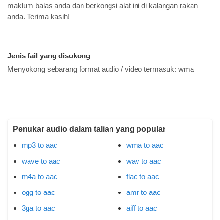
maklum balas anda dan berkongsi alat ini di kalangan rakan
anda. Terima kasih!
Jenis fail yang disokong
Menyokong sebarang format audio / video termasuk:
wma
Penukar audio dalam talian yang popular
mp3 to aac
wma to aac
wave to aac
wav to aac
m4a to aac
flac to aac
ogg to aac
amr to aac
3ga to aac
aiff to aac