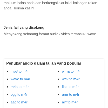
maklum balas anda dan berkongsi alat ini di kalangan rakan
anda. Terima kasih!
Jenis fail yang disokong
Menyokong sebarang format audio / video termasuk:
wave
Penukar audio dalam talian yang popular
mp3 to m4r
wma to m4r
wave to m4r
wav to m4r
m4a to m4r
flac to m4r
ogg to m4r
amr to m4r
aac to m4r
aiff to m4r