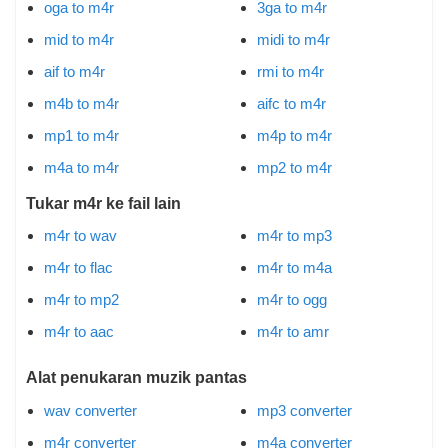
oga to m4r
3ga to m4r
mid to m4r
midi to m4r
aif to m4r
rmi to m4r
m4b to m4r
aifc to m4r
mp1 to m4r
m4p to m4r
m4a to m4r
mp2 to m4r
Tukar m4r ke fail lain
m4r to wav
m4r to mp3
m4r to flac
m4r to m4a
m4r to mp2
m4r to ogg
m4r to aac
m4r to amr
Alat penukaran muzik pantas
wav converter
mp3 converter
m4r converter
m4a converter