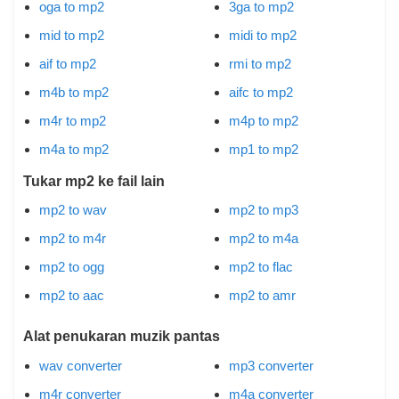
oga to mp2
3ga to mp2
mid to mp2
midi to mp2
aif to mp2
rmi to mp2
m4b to mp2
aifc to mp2
m4r to mp2
m4p to mp2
m4a to mp2
mp1 to mp2
Tukar mp2 ke fail lain
mp2 to wav
mp2 to mp3
mp2 to m4r
mp2 to m4a
mp2 to ogg
mp2 to flac
mp2 to aac
mp2 to amr
Alat penukaran muzik pantas
wav converter
mp3 converter
m4r converter
m4a converter