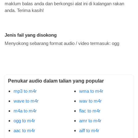
maklum balas anda dan berkongsi alat ini di kalangan rakan
anda. Terima kasih!
Jenis fail yang disokong
Menyokong sebarang format audio / video termasuk:
ogg
Penukar audio dalam talian yang popular
mp3 to m4r
wma to m4r
wave to m4r
wav to m4r
m4a to m4r
flac to m4r
ogg to m4r
amr to m4r
aac to m4r
aiff to m4r