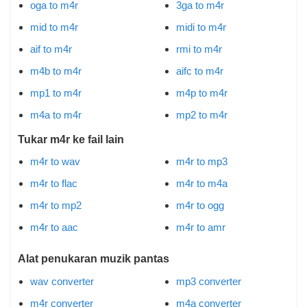
oga to m4r
3ga to m4r
mid to m4r
midi to m4r
aif to m4r
rmi to m4r
m4b to m4r
aifc to m4r
mp1 to m4r
m4p to m4r
m4a to m4r
mp2 to m4r
Tukar m4r ke fail lain
m4r to wav
m4r to mp3
m4r to flac
m4r to m4a
m4r to mp2
m4r to ogg
m4r to aac
m4r to amr
Alat penukaran muzik pantas
wav converter
mp3 converter
m4r converter
m4a converter