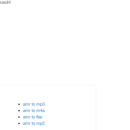
kasih!
amr to mp3
amr to m4a
amr to flac
amr to mp2