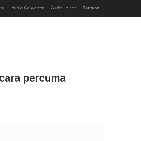
ro
Audio Converter
Audio Joiner
Bantuan
ecara percuma