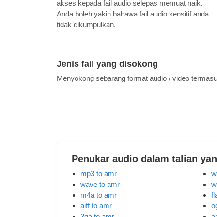
akses kepada fail audio selepas memuat naik.
Anda boleh yakin bahawa fail audio sensitif anda
tidak dikumpulkan.
Jenis fail yang disokong
Menyokong sebarang format audio / video termas
Penukar audio dalam talian ya
mp3 to amr
w
wave to amr
w
m4a to amr
f
aiff to amr
o
3ga to amr
a