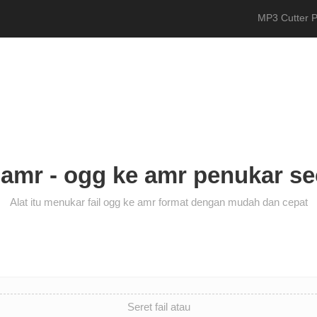
MP3 Cutter P
 amr - ogg ke amr penukar s
Alat itu menukar fail ogg ke amr format dengan mudah dan cepat
Seret fail atau