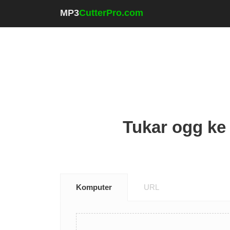
MP3
CutterPro.com
Tukar ogg ke
Komputer
URL