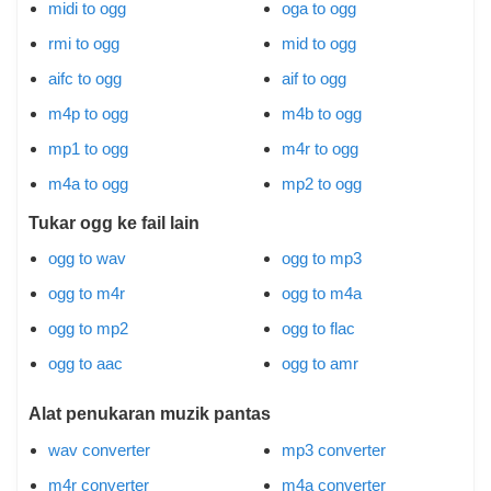
midi to ogg
oga to ogg
rmi to ogg
mid to ogg
aifc to ogg
aif to ogg
m4p to ogg
m4b to ogg
mp1 to ogg
m4r to ogg
m4a to ogg
mp2 to ogg
Tukar ogg ke fail lain
ogg to wav
ogg to mp3
ogg to m4r
ogg to m4a
ogg to mp2
ogg to flac
ogg to aac
ogg to amr
Alat penukaran muzik pantas
wav converter
mp3 converter
m4r converter
m4a converter