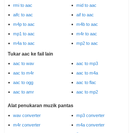
rmi to aac
mid to aac
aifc to aac
aif to aac
m4p to aac
m4b to aac
mp1 to aac
m4r to aac
m4a to aac
mp2 to aac
Tukar aac ke fail lain
aac to wav
aac to mp3
aac to m4r
aac to m4a
aac to ogg
aac to flac
aac to amr
aac to mp2
Alat penukaran muzik pantas
wav converter
mp3 converter
m4r converter
m4a converter