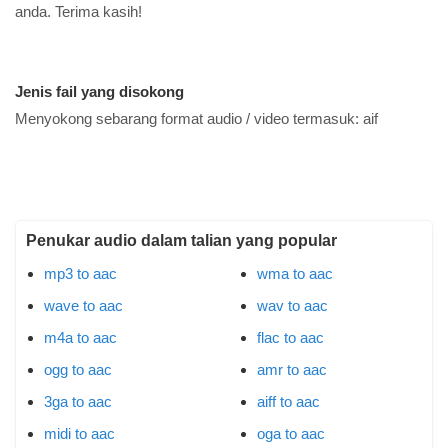
anda. Terima kasih!
Jenis fail yang disokong
Menyokong sebarang format audio / video termasuk:
aif
Penukar audio dalam talian yang popular
mp3 to aac
wma to aac
wave to aac
wav to aac
m4a to aac
flac to aac
ogg to aac
amr to aac
3ga to aac
aiff to aac
midi to aac
oga to aac