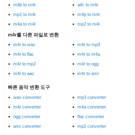
m4b to m4r
aifc to m4r
mp1 to m4r
m4p to m4r
m4a to m4r
mp2 to m4r
m4r를 다른 파일로 변환
m4r to wav
m4r to mp3
m4r to flac
m4r to m4a
m4r to mp2
m4r to ogg
m4r to aac
m4r to amr
빠른 음악 변환 도구
wav converter
mp3 converter
m4r converter
m4a converter
ogg converter
flac converter
amr converter
mp2 converter