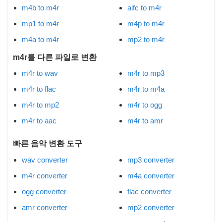
m4b to m4r
aifc to m4r
mp1 to m4r
m4p to m4r
m4a to m4r
mp2 to m4r
m4r를 다른 파일로 변환
m4r to wav
m4r to mp3
m4r to flac
m4r to m4a
m4r to mp2
m4r to ogg
m4r to aac
m4r to amr
빠른 음악 변환 도구
wav converter
mp3 converter
m4r converter
m4a converter
ogg converter
flac converter
amr converter
mp2 converter