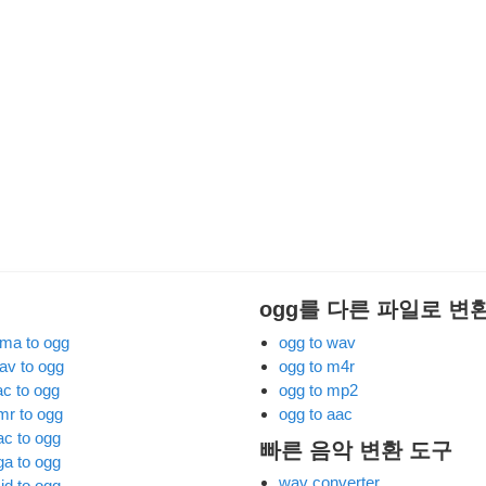
ogg를 다른 파일로 변
ma to ogg
ogg to wav
av to ogg
ogg to m4r
ac to ogg
ogg to mp2
mr to ogg
ogg to aac
ac to ogg
빠른 음악 변환 도구
ga to ogg
wav converter
id to ogg