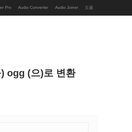
er Pro
Audio Converter
Audio Joiner
도움
를) ogg (으)로 변환