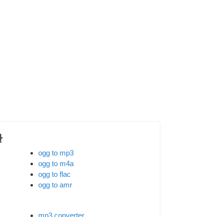
환
ogg to mp3
ogg to m4a
ogg to flac
ogg to amr
mp3 converter