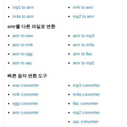
mp1 to amr
m4r to amr
m4a to amr
mp2 to amr
amr를 다른 파일로 변환
amr to wav
amr to mp3
amr to m4r
amr to m4a
amr to ogg
amr to flac
amr to aac
amr to mp2
빠른 음악 변환 도구
wav converter
mp3 converter
m4r converter
m4a converter
ogg converter
flac converter
amr converter
mp2 converter
aac converter