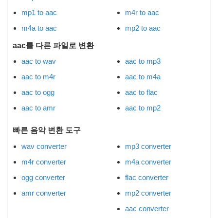
mp1 to aac
m4r to aac
m4a to aac
mp2 to aac
aac를 다른 파일로 변환
aac to wav
aac to mp3
aac to m4r
aac to m4a
aac to ogg
aac to flac
aac to amr
aac to mp2
빠른 음악 변환 도구
wav converter
mp3 converter
m4r converter
m4a converter
ogg converter
flac converter
amr converter
mp2 converter
aac converter