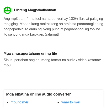
Libreng Magpakailanman
Ang mp3 sa m4r na tool na na-convert ay 100% libre at palaging
magiging. Maaari kang makatulong sa amin sa pamamagitan ng
pagpapadala sa amin ng iyong puna at pagbabahagi ng tool na
ito sa iyong mga kaibigan. Salamat!
Mga sinusuportahang uri ng file
Sinusuportahan ang anumang format na audio / video kasama:
mp3
Mga sikat na online audio converter
mp3 to m4r
wma to m4r