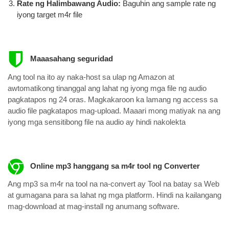
Rate ng Halimbawang Audio:
Baguhin ang sample rate ng
iyong target m4r file
Maaasahang seguridad
Ang tool na ito ay naka-host sa ulap ng Amazon at
awtomatikong tinanggal ang lahat ng iyong mga file ng audio
pagkatapos ng 24 oras. Magkakaroon ka lamang ng access sa
audio file pagkatapos mag-upload. Maaari mong matiyak na ang
iyong mga sensitibong file na audio ay hindi nakolekta
Online mp3 hanggang sa m4r tool ng Converter
Ang mp3 sa m4r na tool na na-convert ay Tool na batay sa Web
at gumagana para sa lahat ng mga platform. Hindi na kailangang
mag-download at mag-install ng anumang software.