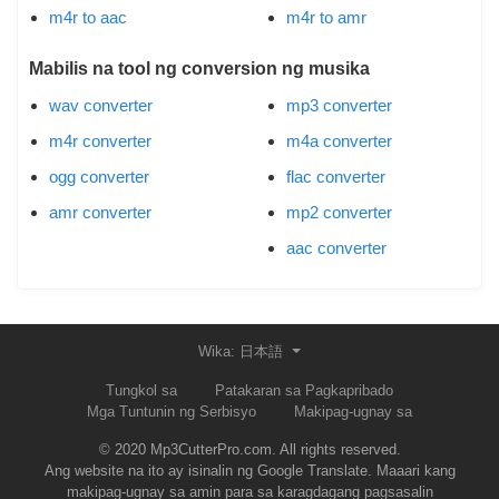
m4r to aac
m4r to amr
Mabilis na tool ng conversion ng musika
wav converter
mp3 converter
m4r converter
m4a converter
ogg converter
flac converter
amr converter
mp2 converter
aac converter
Wika: 日本語
Tungkol sa
Patakaran sa Pagkapribado
Mga Tuntunin ng Serbisyo
Makipag-ugnay sa
© 2020 Mp3CutterPro.com. All rights reserved.
Ang website na ito ay isinalin ng Google Translate. Maaari kang
makipag-ugnay sa amin para sa karagdagang pagsasalin