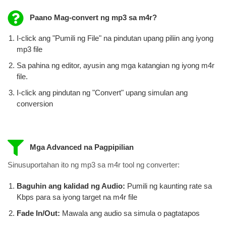
Paano Mag-convert ng mp3 sa m4r?
I-click ang "Pumili ng File" na pindutan upang piliin ang iyong
mp3 file
Sa pahina ng editor, ayusin ang mga katangian ng iyong m4r
file.
I-click ang pindutan ng "Convert" upang simulan ang
conversion
Mga Advanced na Pagpipilian
Sinusuportahan ito ng mp3 sa m4r tool ng converter:
Baguhin ang kalidad ng Audio:
Pumili ng kaunting rate sa
Kbps para sa iyong target na m4r file
Fade In/Out:
Mawala ang audio sa simula o pagtatapos