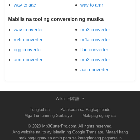
wav to aac
wav to amr
Mabilis na tool ng conversion ng musika
wav converter
mp3 converter
m4r converter
m4a converter
ogg converter
flac converter
amr converter
mp2 converter
aac converter
Wika: 日本語
Tungkol sa
Patakaran sa Pagkapribado
Mga Tuntunin ng Serbisyo
Makipag-ugnay sa
© 2020 Mp3CutterPro.com. All rights reserved.
Ang website na ito ay isinalin ng Google Translate. Maaari kang
makipag-ugnay sa amin para sa karagdagang pagsasalin