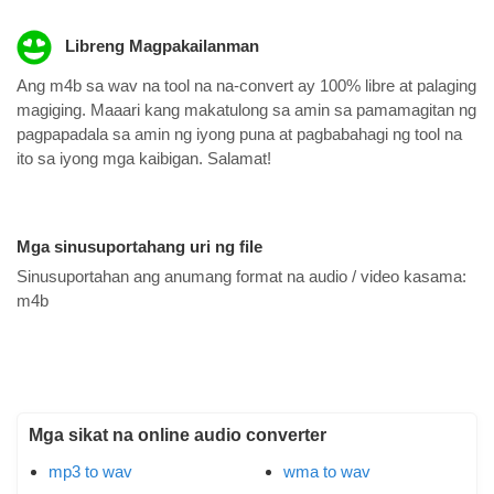
Libreng Magpakailanman
Ang m4b sa wav na tool na na-convert ay 100% libre at palaging
magiging. Maaari kang makatulong sa amin sa pamamagitan ng
pagpapadala sa amin ng iyong puna at pagbabahagi ng tool na
ito sa iyong mga kaibigan. Salamat!
Mga sinusuportahang uri ng file
Sinusuportahan ang anumang format na audio / video kasama:
m4b
Mga sikat na online audio converter
mp3 to wav
wma to wav