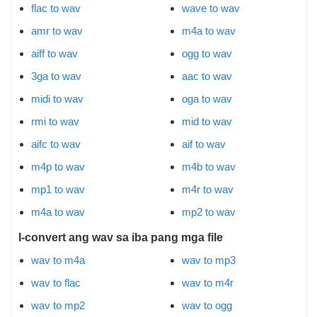
flac to wav
wave to wav
amr to wav
m4a to wav
aiff to wav
ogg to wav
3ga to wav
aac to wav
midi to wav
oga to wav
rmi to wav
mid to wav
aifc to wav
aif to wav
m4p to wav
m4b to wav
mp1 to wav
m4r to wav
m4a to wav
mp2 to wav
I-convert ang wav sa iba pang mga file
wav to m4a
wav to mp3
wav to flac
wav to m4r
wav to mp2
wav to ogg