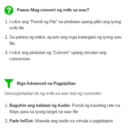
Paano Mag-convert ng m4b sa wav?
I-click ang "Pumili ng File" na pindutan upang piliin ang iyong
m4b file
Sa pahina ng editor, ayusin ang mga katangian ng iyong wav
file.
I-click ang pindutan ng "Convert" upang simulan ang
conversion
Mga Advanced na Pagpipilian
Sinusuportahan ito ng m4b sa wav tool ng converter:
Baguhin ang kalidad ng Audio:
Pumili ng kaunting rate sa
Kbps para sa iyong target na wav file
Fade In/Out:
Mawala ang audio sa simula o pagtatapos