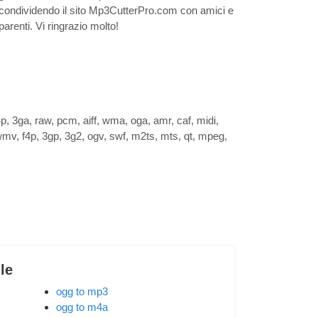
condividendo il sito Mp3CutterPro.com con amici e
parenti. Vi ringrazio molto!
, 3ga, raw, pcm, aiff, wma, oga, amr, caf, midi,
mv, f4p, 3gp, 3g2, ogv, swf, m2ts, mts, qt, mpeg,
ile
ogg to mp3
ogg to m4a