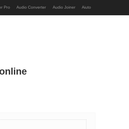
r Pro
Audio Converter
Audio Joiner
Aiuto
online