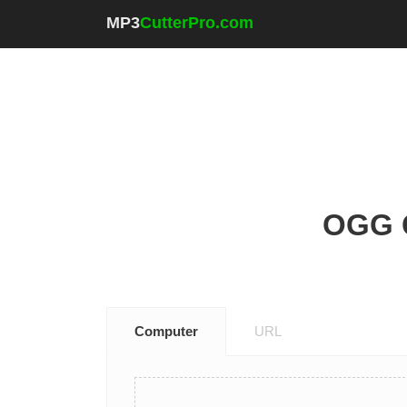
MP3
CutterPro.com
OGG C
Computer
URL