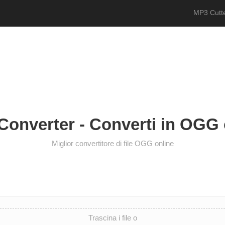
MP3 Cutte
onverter - Converti in OGG 
Miglior convertitore di file OGG online
Trascina i file o