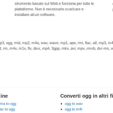
strumento basato sul Web e funziona per tutte le
piattaforme. Non è necessario scaricare e
installare alcun software.
p3, ogg, mid, mp2, m4a, wav, wave, mp1, ape, rmi, flac, aif, mp3, m4p
d, rm, m4v, m1v, flv, divx, mp4, 3gpp, mkv, avi, mpv, rmvb, dvr-ms, w
line
Converti ogg in altri f
ma to ogg
ogg to wav
av to ogg
ogg to m4r