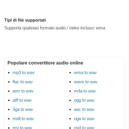
Tipi di file supportati
Supporta qualsiasi formato audio / video incluso:
wma
Popolare convertitore audio online
mp3 to wav
wma to wav
flac to wav
wave to wav
amr to wav
m4a to wav
aiff to wav
ogg to wav
3ga to wav
aac to wav
midi to wav
oga to wav
rmi to wav
mid to wav