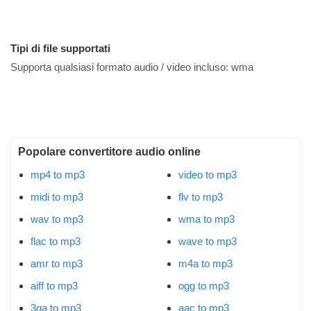
Tipi di file supportati
Supporta qualsiasi formato audio / video incluso:
wma
Popolare convertitore audio online
mp4 to mp3
video to mp3
midi to mp3
flv to mp3
wav to mp3
wma to mp3
flac to mp3
wave to mp3
amr to mp3
m4a to mp3
aiff to mp3
ogg to mp3
3ga to mp3
aac to mp3