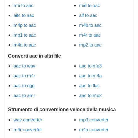
rmi to aac
mid to aac
aifc to aac
aif to aac
m4p to aac
m4b to aac
mp1 to aac
m4r to aac
m4a to aac
mp2 to aac
Converti aac in altri file
aac to wav
aac to mp3
aac to m4r
aac to m4a
aac to ogg
aac to flac
aac to amr
aac to mp2
Strumento di conversione veloce della musica
wav converter
mp3 converter
m4r converter
m4a converter