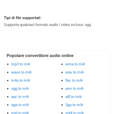
Tipi di file supportati
Supporta qualsiasi formato audio / video incluso:
ogg
Popolare convertitore audio online
mp3 to m4r
wma to m4r
wave to m4r
wav to m4r
m4a to m4r
flac to m4r
ogg to m4r
amr to m4r
aac to m4r
aiff to m4r
oga to m4r
3ga to m4r
mid to m4r
midi to m4r