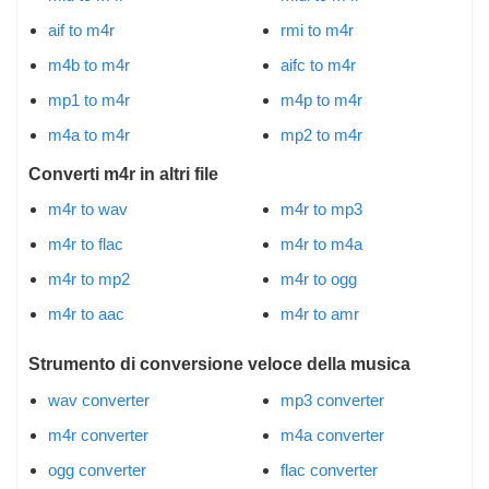
aif to m4r
rmi to m4r
m4b to m4r
aifc to m4r
mp1 to m4r
m4p to m4r
m4a to m4r
mp2 to m4r
Converti m4r in altri file
m4r to wav
m4r to mp3
m4r to flac
m4r to m4a
m4r to mp2
m4r to ogg
m4r to aac
m4r to amr
Strumento di conversione veloce della musica
wav converter
mp3 converter
m4r converter
m4a converter
ogg converter
flac converter