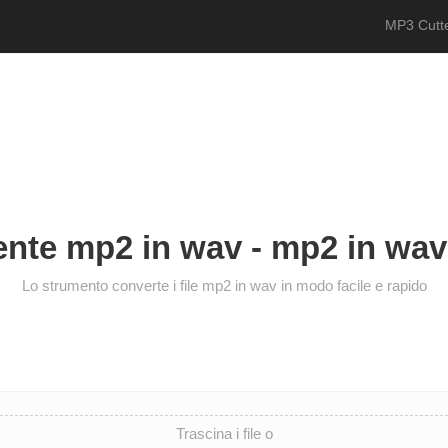
MP3 Cutte
ente mp2 in wav - mp2 in wav 
Lo strumento converte i file mp2 in wav in modo facile e rapido
Trascina i file o