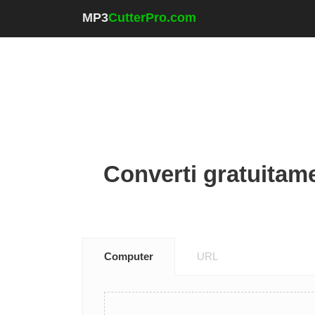
MP3
CutterPro.com
Converti gratuitam
Computer
URL