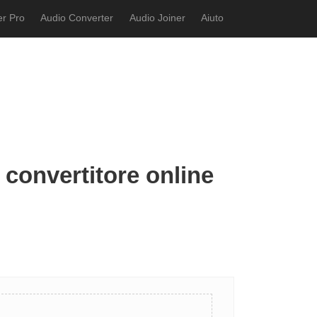
r Pro
Audio Converter
Audio Joiner
Aiuto
convertitore online