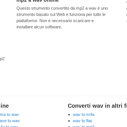
Questo strumento convertito da mp2 a wav è uno
strumento basato sul Web e funziona per tutte le
piattaforme. Non è necessario scaricare e
installare alcun software.
p2
line
Converti wav in altri f
ma to wav
wav to m4a
ave to wav
wav to flac
4a to wav
wav to mp2