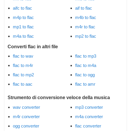
aifc to flac
aif to flac
m4p to flac
m4b to flac
mp1 to flac
m4r to flac
m4a to flac
mp2 to flac
Converti flac in altri file
flac to wav
flac to mp3
flac to m4r
flac to m4a
flac to mp2
flac to ogg
flac to aac
flac to amr
Strumento di conversione veloce della musica
wav converter
mp3 converter
m4r converter
m4a converter
ogg converter
flac converter