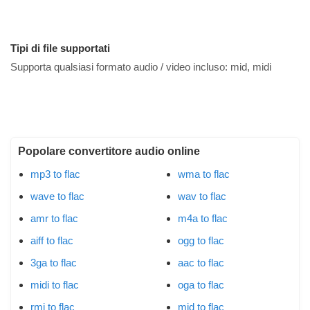
Tipi di file supportati
Supporta qualsiasi formato audio / video incluso:
mid, midi
Popolare convertitore audio online
mp3 to flac
wma to flac
wave to flac
wav to flac
amr to flac
m4a to flac
aiff to flac
ogg to flac
3ga to flac
aac to flac
midi to flac
oga to flac
rmi to flac
mid to flac