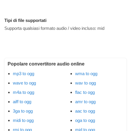
Tipi di file supportati
Supporta qualsiasi formato audio / video incluso:
mid
Popolare convertitore audio online
mp3 to ogg
wma to ogg
wave to ogg
wav to ogg
m4a to ogg
flac to ogg
aiff to ogg
amr to ogg
3ga to ogg
aac to ogg
midi to ogg
oga to ogg
rmi to ogg
mid to ogg