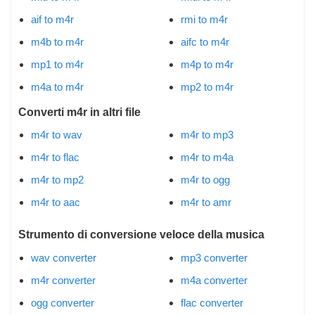
aif to m4r
rmi to m4r
m4b to m4r
aifc to m4r
mp1 to m4r
m4p to m4r
m4a to m4r
mp2 to m4r
Converti m4r in altri file
m4r to wav
m4r to mp3
m4r to flac
m4r to m4a
m4r to mp2
m4r to ogg
m4r to aac
m4r to amr
Strumento di conversione veloce della musica
wav converter
mp3 converter
m4r converter
m4a converter
ogg converter
flac converter