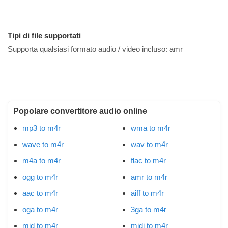
Tipi di file supportati
Supporta qualsiasi formato audio / video incluso:
amr
Popolare convertitore audio online
mp3 to m4r
wma to m4r
wave to m4r
wav to m4r
m4a to m4r
flac to m4r
ogg to m4r
amr to m4r
aac to m4r
aiff to m4r
oga to m4r
3ga to m4r
mid to m4r
midi to m4r