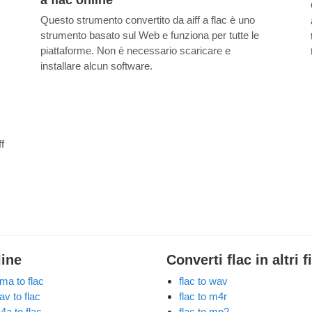
Questo strumento convertito da aiff a flac è uno
strumento basato sul Web e funziona per tutte le
piattaforme. Non è necessario scaricare e
installare alcun software.
ff
line
Converti flac in altri f
ma to flac
flac to wav
av to flac
flac to m4r
4a to flac
flac to mp2