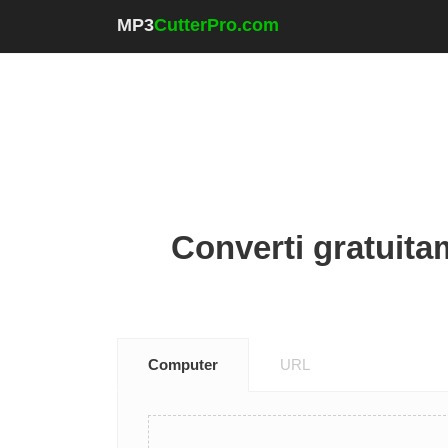
MP3
CutterPro.com
Converti gratuitame
Computer
URL