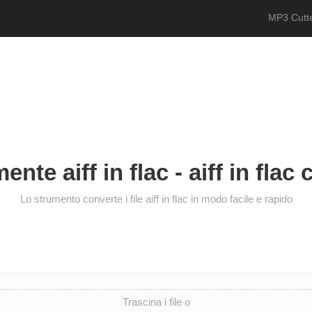
MP3 Cutte
nte aiff in flac - aiff in flac
Lo strumento converte i file aiff in flac in modo facile e rapido
Trascina i file o