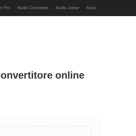
r Pro
Audio Converter
Audio Joiner
Aiuto
 convertitore online