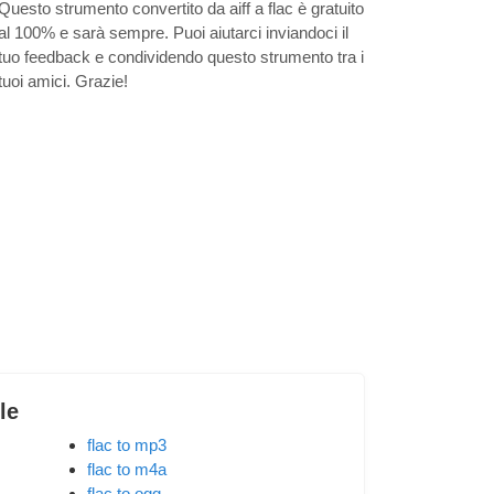
Questo strumento convertito da aiff a flac è gratuito
al 100% e sarà sempre. Puoi aiutarci inviandoci il
tuo feedback e condividendo questo strumento tra i
tuoi amici. Grazie!
ile
flac to mp3
flac to m4a
flac to ogg