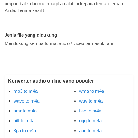
umpan balik dan membagikan alat ini kepada teman-teman
Anda. Terima kasih!
Jenis file yang didukung
Mendukung semua format audio / video termasuk:
amr
Konverter audio online yang populer
mp3 to m4a
wma to m4a
wave to m4a
wav to m4a
amr to m4a
flac to m4a
aiff to m4a
ogg to m4a
3ga to m4a
aac to m4a