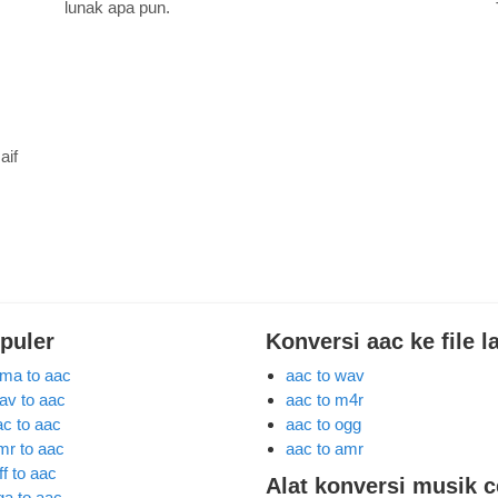
lunak apa pun.
:
aif
puler
Konversi aac ke file l
ma to aac
aac to wav
av to aac
aac to m4r
ac to aac
aac to ogg
mr to aac
aac to amr
ff to aac
Alat konversi musik c
ga to aac