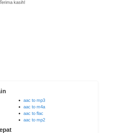
Terima kasih!
ain
aac to mp3
aac to m4a
aac to flac
aac to mp2
epat