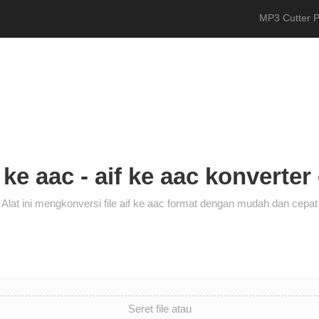
MP3 Cutter P
 ke aac - aif ke aac konverter 
Alat ini mengkonversi file aif ke aac format dengan mudah dan cepat
Seret file atau