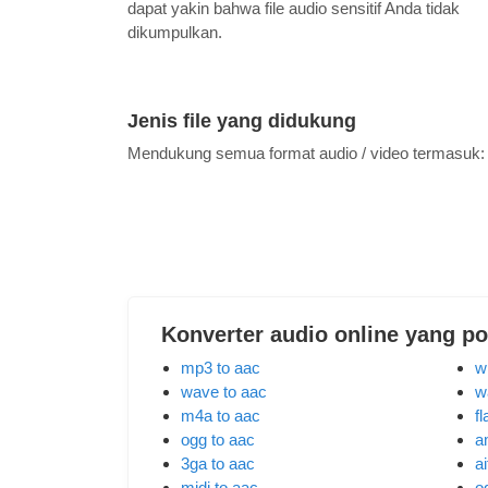
dapat yakin bahwa file audio sensitif Anda tidak
dikumpulkan.
Jenis file yang didukung
Mendukung semua format audio / video termasuk
Konverter audio online yang po
mp3 to aac
w
wave to aac
w
m4a to aac
fl
ogg to aac
a
3ga to aac
ai
midi to aac
o