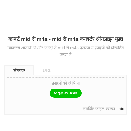
कन्वर्ट mid से m4a - mid से m4a कनवर्टर ऑनलाइन मुफ़्त
उपकरण आसानी से और जल्दी से mid से m4a प्रारूप में फ़ाइलों को परिवर्तित
करता है
संगणक
URL
फ़ाइलों को खींचें या
फ़ाइल का चयन
समर्थित फ़ाइल स्वरूप:
mid