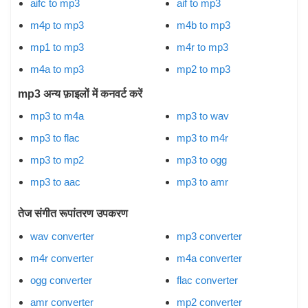
aifc to mp3
aif to mp3
m4p to mp3
m4b to mp3
mp1 to mp3
m4r to mp3
m4a to mp3
mp2 to mp3
mp3 अन्य फ़ाइलों में कनवर्ट करें
mp3 to m4a
mp3 to wav
mp3 to flac
mp3 to m4r
mp3 to mp2
mp3 to ogg
mp3 to aac
mp3 to amr
तेज संगीत रूपांतरण उपकरण
wav converter
mp3 converter
m4r converter
m4a converter
ogg converter
flac converter
amr converter
mp2 converter