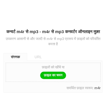
कन्वर्ट m4r से mp3 - m4r से mp3 कनवर्टर ऑनलाइन मुफ़्त
उपकरण आसानी से और जल्दी से m4r से mp3 प्रारूप में फ़ाइलों को परिवर्तित
करता है
संगणक
URL
फ़ाइलों को खींचें या
फ़ाइल का चयन
समर्थित फ़ाइल स्वरूप:
m4r