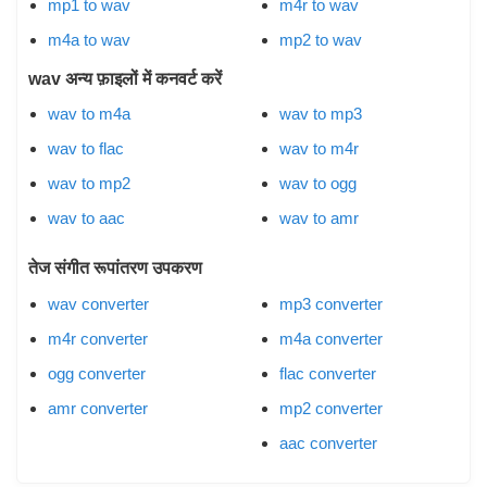
mp1 to wav
m4r to wav
m4a to wav
mp2 to wav
wav अन्य फ़ाइलों में कनवर्ट करें
wav to m4a
wav to mp3
wav to flac
wav to m4r
wav to mp2
wav to ogg
wav to aac
wav to amr
तेज संगीत रूपांतरण उपकरण
wav converter
mp3 converter
m4r converter
m4a converter
ogg converter
flac converter
amr converter
mp2 converter
aac converter