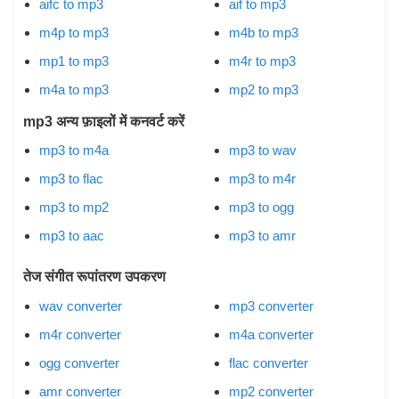
aifc to mp3
aif to mp3
m4p to mp3
m4b to mp3
mp1 to mp3
m4r to mp3
m4a to mp3
mp2 to mp3
mp3 अन्य फ़ाइलों में कनवर्ट करें
mp3 to m4a
mp3 to wav
mp3 to flac
mp3 to m4r
mp3 to mp2
mp3 to ogg
mp3 to aac
mp3 to amr
तेज संगीत रूपांतरण उपकरण
wav converter
mp3 converter
m4r converter
m4a converter
ogg converter
flac converter
amr converter
mp2 converter