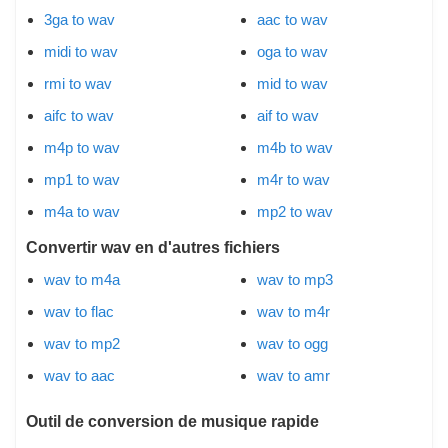
3ga to wav
aac to wav
midi to wav
oga to wav
rmi to wav
mid to wav
aifc to wav
aif to wav
m4p to wav
m4b to wav
mp1 to wav
m4r to wav
m4a to wav
mp2 to wav
Convertir wav en d'autres fichiers
wav to m4a
wav to mp3
wav to flac
wav to m4r
wav to mp2
wav to ogg
wav to aac
wav to amr
Outil de conversion de musique rapide