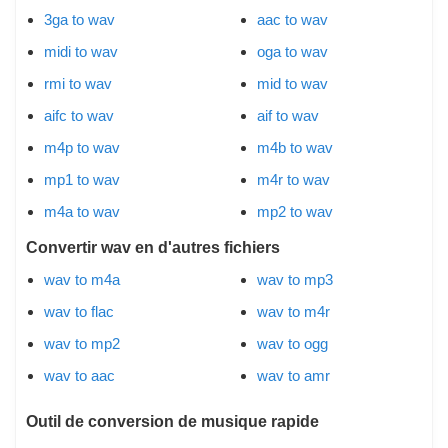
3ga to wav
aac to wav
midi to wav
oga to wav
rmi to wav
mid to wav
aifc to wav
aif to wav
m4p to wav
m4b to wav
mp1 to wav
m4r to wav
m4a to wav
mp2 to wav
Convertir wav en d'autres fichiers
wav to m4a
wav to mp3
wav to flac
wav to m4r
wav to mp2
wav to ogg
wav to aac
wav to amr
Outil de conversion de musique rapide