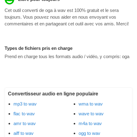
Cet outil converti de oga à wav est 100% gratuit et le sera
toujours. Vous pouvez nous aider en nous envoyant vos
commentaires et en partageant cet outil avec vos amis. Merci!
Types de fichiers pris en charge
Prend en charge tous les formats audio / vidéo, y compris:
oga
Convertisseur audio en ligne populaire
mp3 to wav
wma to wav
flac to wav
wave to wav
amr to wav
m4a to wav
aiff to wav
ogg to wav