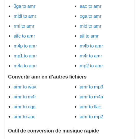
3ga to amr
aac to amr
midi to amr
oga to amr
rmi to amr
mid to amr
aifc to amr
aif to amr
m4p to amr
m4b to amr
mp1 to amr
m4r to amr
m4a to amr
mp2 to amr
Convertir amr en d'autres fichiers
amr to wav
amr to mp3
amr to m4r
amr to m4a
amr to ogg
amr to flac
amr to aac
amr to mp2
Outil de conversion de musique rapide