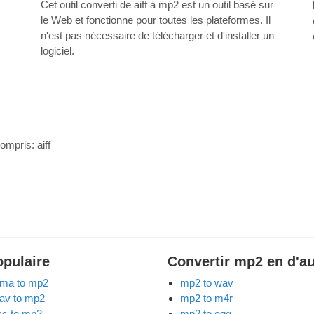
Cet outil converti de aiff à mp2 est un outil basé sur
le Web et fonctionne pour toutes les plateformes. Il
n'est pas nécessaire de télécharger et d'installer un
logiciel.
 compris:
aiff
opulaire
Convertir mp2 en d'au
ma to mp2
mp2 to wav
av to mp2
mp2 to m4r
lac to mp2
mp2 to ogg