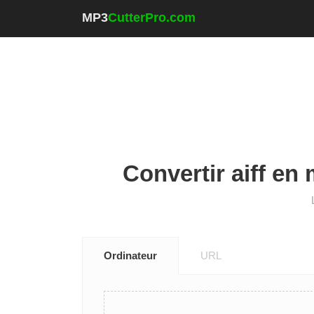
MP3
CutterPro.com
Convertir aiff en 
Ordinateur
URL