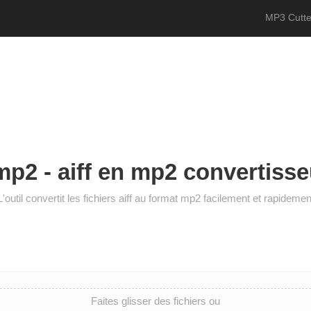
MP3 Cutte
mp2 - aiff en mp2 convertisse
L'outil convertit les fichiers aiff au format mp2 facilement et rapidemen
Faites glisser des fichiers ou