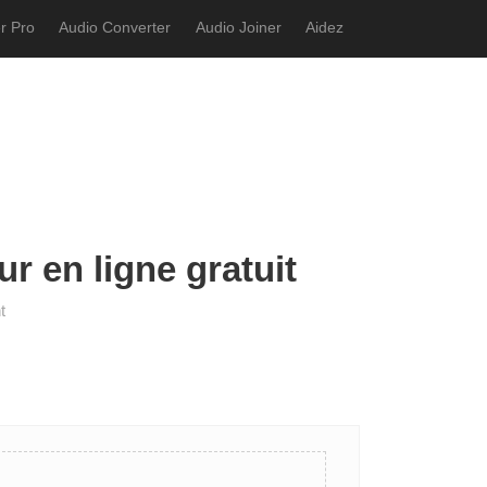
r Pro
Audio Converter
Audio Joiner
Aidez
ur en ligne gratuit
t