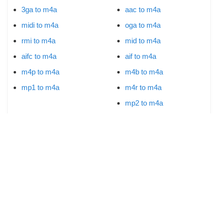
3ga to m4a
aac to m4a
midi to m4a
oga to m4a
rmi to m4a
mid to m4a
aifc to m4a
aif to m4a
m4p to m4a
m4b to m4a
mp1 to m4a
m4r to m4a
mp2 to m4a
Convertir m4a en d'autres fichiers
m4a to wav
m4a to mp3
m4a to flac
m4a to m4r
m4a to mp2
m4a to ogg
m4a to aac
m4a to amr
m4a to wav
m4a to mp3
m4a to flac
m4a to m4r