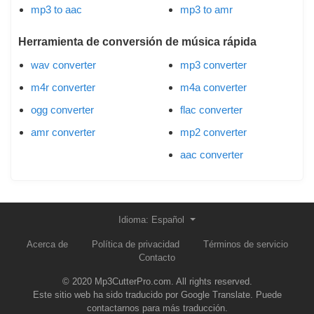
mp3 to aac
mp3 to amr
Herramienta de conversión de música rápida
wav converter
mp3 converter
m4r converter
m4a converter
ogg converter
flac converter
amr converter
mp2 converter
aac converter
Idioma: Español
Acerca de
Política de privacidad
Términos de servicio
Contacto
© 2020 Mp3CutterPro.com. All rights reserved.
Este sitio web ha sido traducido por Google Translate. Puede
contactarnos para más traducción.