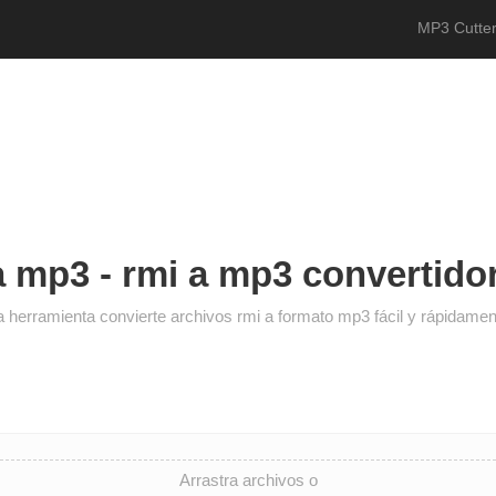
MP3 Cutter
 mp3 - rmi a mp3 convertidor
a herramienta convierte archivos rmi a formato mp3 fácil y rápidamen
Arrastra archivos o