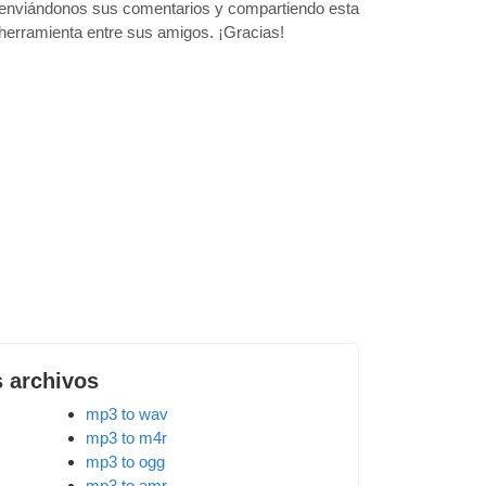
enviándonos sus comentarios y compartiendo esta
herramienta entre sus amigos. ¡Gracias!
s archivos
mp3 to wav
mp3 to m4r
mp3 to ogg
mp3 to amr