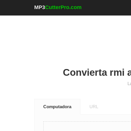
MP3
CutterPro.com
Convierta rmi a
L
Computadora
URL