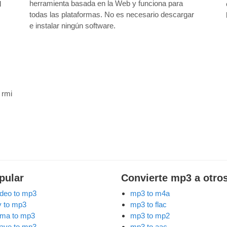
herramienta basada en la Web y funciona para
d
todas las plataformas. No es necesario descargar
e instalar ningún software.
:
rmi
pular
Convierte mp3 a otro
ideo to mp3
mp3 to m4a
lv to mp3
mp3 to flac
ma to mp3
mp3 to mp2
ave to mp3
mp3 to aac