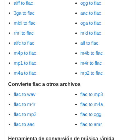
aiff to flac
ogg to flac
3ga to flac
aac to flac
midi to flac
oga to flac
rmi to flac
mid to flac
aifc to flac
aif to flac
m4p to flac
m4b to flac
mp1 to flac
m4r to flac
m4a to flac
mp2 to flac
Convierte flac a otros archivos
flac to wav
flac to mp3
flac to m4r
flac to m4a
flac to mp2
flac to ogg
flac to aac
flac to amr
Herramienta de conversión de música rápida