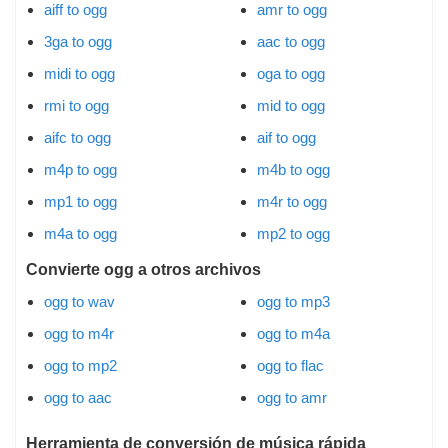
aiff to ogg
amr to ogg
3ga to ogg
aac to ogg
midi to ogg
oga to ogg
rmi to ogg
mid to ogg
aifc to ogg
aif to ogg
m4p to ogg
m4b to ogg
mp1 to ogg
m4r to ogg
m4a to ogg
mp2 to ogg
Convierte ogg a otros archivos
ogg to wav
ogg to mp3
ogg to m4r
ogg to m4a
ogg to mp2
ogg to flac
ogg to aac
ogg to amr
Herramienta de conversión de música rápida